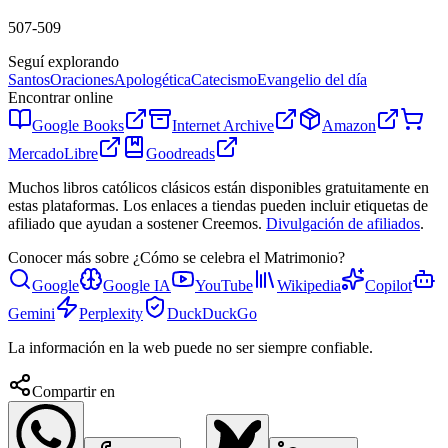
507-509
Seguí explorando
Santos
Oraciones
Apologética
Catecismo
Evangelio del día
Encontrar online
Google Books
Internet Archive
Amazon
MercadoLibre
Goodreads
Muchos libros católicos clásicos están disponibles gratuitamente en
estas plataformas. Los enlaces a tiendas pueden incluir etiquetas de
afiliado que ayudan a sostener Creemos.
Divulgación de afiliados
.
Conocer más sobre
¿Cómo se celebra el Matrimonio?
Google
Google IA
YouTube
Wikipedia
Copilot
Gemini
Perplexity
DuckDuckGo
La información en la web puede no ser siempre confiable.
Compartir en