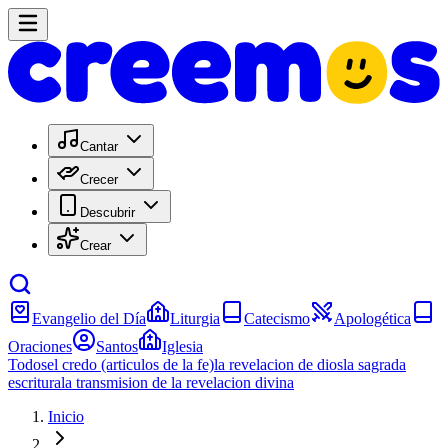
Cantar
Crecer
Descubrir
Crear
Evangelio del Día
Liturgia
Catecismo
Apologética
Oraciones
Santos
Iglesia
Todos
el credo (articulos de la fe)
la revelacion de dios
la sagrada
escritura
la transmision de la revelacion divina
Inicio