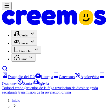
Cantar
Crecer
Descubrir
Crear
Evangelio del Día
Liturgia
Catecismo
Apologética
Oraciones
Santos
Iglesia
Todos
el credo (articulos de la fe)
la revelacion de dios
la sagrada
escritura
la transmision de la revelacion divina
Inicio