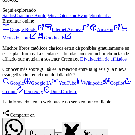
Seguí explorando
Santos
Oraciones
Apologética
Catecismo
Evangelio del día
Encontrar online
Google Books
Internet Archive
Amazon
MercadoLibre
Goodreads
Muchos libros católicos clásicos están disponibles gratuitamente en
estas plataformas. Los enlaces a tiendas pueden incluir etiquetas de
afiliado que ayudan a sostener Creemos.
Divulgación de afiliados
.
Conocer más sobre
¿Cuál es la relación entre la Iglesia y la nueva
evangelización en el mundo tailandés?
Google
Google IA
YouTube
Wikipedia
Copilot
Gemini
Perplexity
DuckDuckGo
La información en la web puede no ser siempre confiable.
Compartir en