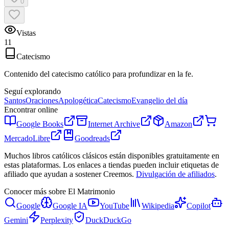
0
Vistas
11
Catecismo
Contenido del catecismo católico para profundizar en la fe.
Seguí explorando
Santos
Oraciones
Apologética
Catecismo
Evangelio del día
Encontrar online
Google Books
Internet Archive
Amazon
MercadoLibre
Goodreads
Muchos libros católicos clásicos están disponibles gratuitamente en
estas plataformas. Los enlaces a tiendas pueden incluir etiquetas de
afiliado que ayudan a sostener Creemos.
Divulgación de afiliados
.
Conocer más sobre
El Matrimonio
Google
Google IA
YouTube
Wikipedia
Copilot
Gemini
Perplexity
DuckDuckGo