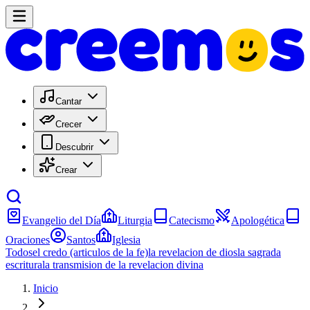
Cantar
Crecer
Descubrir
Crear
Evangelio del Día
Liturgia
Catecismo
Apologética
Oraciones
Santos
Iglesia
Todos
el credo (articulos de la fe)
la revelacion de dios
la sagrada
escritura
la transmision de la revelacion divina
Inicio