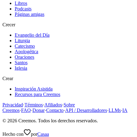
Libros
Podcasts
Páginas amigas
Crecer
Evangelio del Día
Liturgia
Catecismo
Apologética
Oraciones
Santos
Iglesia
Crear
Inspiración Asistida
Recursos para Creemos
Privacidad
·
Términos
·
Afiliados
·
Sobre
Creemos
·
FAQ
·
Donar
·
Contacto
·
API / Desarrolladores
·
LLMs
·
IA
©
2026
Creemos
. Todos los derechos reservados.
Hecho con
por
Casaa