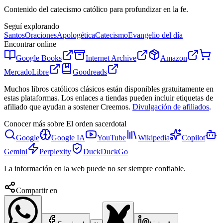
Contenido del catecismo católico para profundizar en la fe.
Seguí explorando
Santos
Oraciones
Apologética
Catecismo
Evangelio del día
Encontrar online
Google Books
Internet Archive
Amazon
MercadoLibre
Goodreads
Muchos libros católicos clásicos están disponibles gratuitamente en
estas plataformas. Los enlaces a tiendas pueden incluir etiquetas de
afiliado que ayudan a sostener Creemos.
Divulgación de afiliados
.
Conocer más sobre
El orden sacerdotal
Google
Google IA
YouTube
Wikipedia
Copilot
Gemini
Perplexity
DuckDuckGo
La información en la web puede no ser siempre confiable.
Compartir en