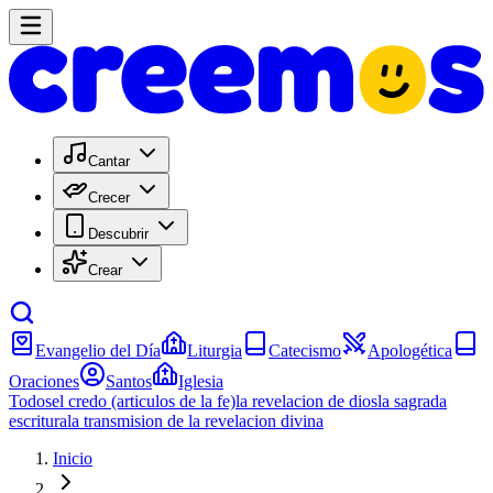
Cantar
Crecer
Descubrir
Crear
Evangelio del Día
Liturgia
Catecismo
Apologética
Oraciones
Santos
Iglesia
Todos
el credo (articulos de la fe)
la revelacion de dios
la sagrada
escritura
la transmision de la revelacion divina
Inicio