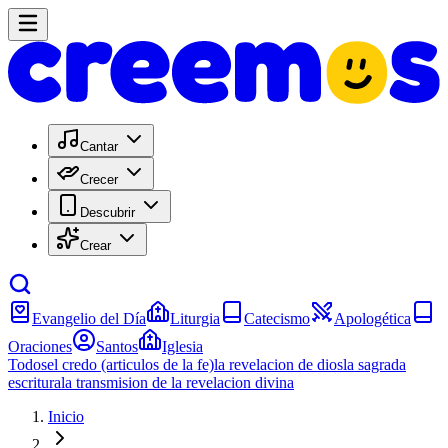
Cantar
Crecer
Descubrir
Crear
Evangelio del Día
Liturgia
Catecismo
Apologética
Oraciones
Santos
Iglesia
Todos
el credo (articulos de la fe)
la revelacion de dios
la sagrada
escritura
la transmision de la revelacion divina
Inicio