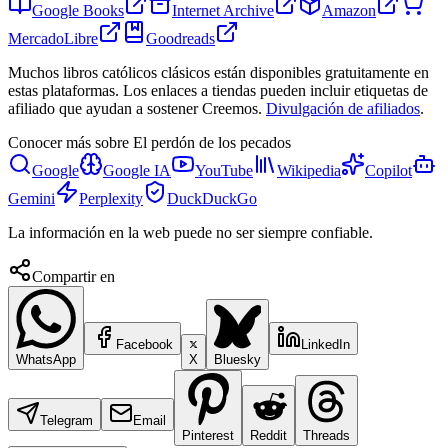
Google Books
Internet Archive
Amazon
MercadoLibre
Goodreads
Muchos libros católicos clásicos están disponibles gratuitamente en
estas plataformas. Los enlaces a tiendas pueden incluir etiquetas de
afiliado que ayudan a sostener Creemos.
Divulgación de afiliados
.
Conocer más sobre
El perdón de los pecados
Google
Google IA
YouTube
Wikipedia
Copilot
Gemini
Perplexity
DuckDuckGo
La información en la web puede no ser siempre confiable.
Compartir en
Facebook
LinkedIn
WhatsApp
X
Bluesky
Telegram
Email
Pinterest
Reddit
Threads