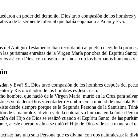
uedaron en poder del demonio. Dios tuvo compasión de los hombres y pr
cabeza de la serpiente infernal que había engañado a Adán y Eva.
etas del Antiguo Testamento iban recordando al pueblo elegido la prom
 las purísimas entrañas de la Virgen María por obra del Espíritu Santo;
onos así con Dios, con nosotros mismos, con los hermanos humanos y c
ión
dán y Eva? Sí, Dios tuvo compasión de los hombres después del pecad
ntor y Reconciliador de los hombres es Jesucristo.
ho hombre, que nació de la Virgen María, murió en la Cruz para salvar a
sto es verdadero Dios y verdadero Hombre en la unidad de una sola Per
xiste desde siempre porque es la Segunda Persona de la Santísima Trin
ión de la naturaleza divina y de la naturaleza humana en la única Perso
ón del Hijo de Dios se realizó cuando el Espíritu Santo, de las purísi
nte, a este cuerpo y alma se unió el Hijo de Dios y de esta manera el qu
cristo hay una sola Persona que es divina, con dos naturalezas: la div