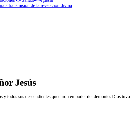
raciones
Santos
Iglesia
ura
la transmision de la revelacion divina
eñor Jesús
os y todos sus descendientes quedaron en poder del demonio. Dios tuv