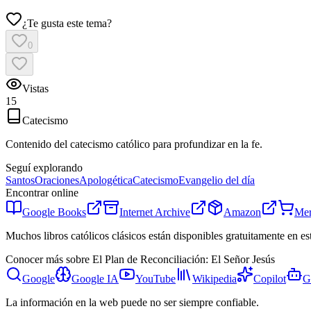
¿Te gusta este tema?
0
Vistas
15
Catecismo
Contenido del catecismo católico para profundizar en la fe.
Seguí explorando
Santos
Oraciones
Apologética
Catecismo
Evangelio del día
Encontrar online
Google Books
Internet Archive
Amazon
Mer
Muchos libros católicos clásicos están disponibles gratuitamente en es
Conocer más sobre
El Plan de Reconciliación: El Señor Jesús
Google
Google IA
YouTube
Wikipedia
Copilot
G
La información en la web puede no ser siempre confiable.