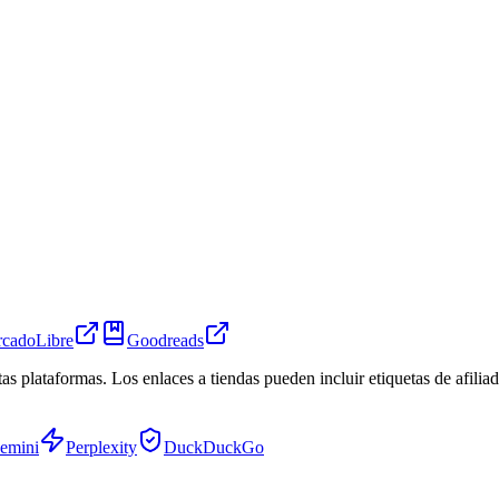
cadoLibre
Goodreads
tas plataformas. Los enlaces a tiendas pueden incluir etiquetas de afil
emini
Perplexity
DuckDuckGo