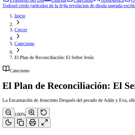
Evangelio del Día
Liturgia
Catecismo
Apologética
O
Todos
el credo (articulos de la fe)
la revelacion de dios
la sagrada escrit
Inicio
Crecer
Catecismo
El Plan de Reconciliación: El Señor Jesús
Catecismo
El Plan de Reconciliación: El S
La Encarnación de Jesucristo Después del pecado de Adán y Eva, ell
100
%