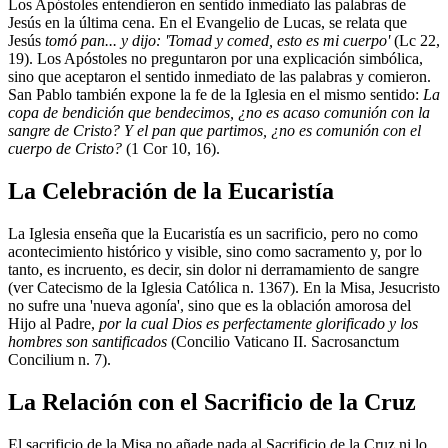
Los Apóstoles entendieron en sentido inmediato las palabras de
Jesús en la última cena. En el Evangelio de Lucas, se relata que
Jesús
tomó pan... y dijo: 'Tomad y comed, esto es mi cuerpo'
(Lc 22,
19). Los Apóstoles no preguntaron por una explicación simbólica,
sino que aceptaron el sentido inmediato de las palabras y comieron.
San Pablo también expone la fe de la Iglesia en el mismo sentido:
La
copa de bendición que bendecimos, ¿no es acaso comunión con la
sangre de Cristo? Y el pan que partimos, ¿no es comunión con el
cuerpo de Cristo?
(1 Cor 10, 16).
La Celebración de la Eucaristía
La Iglesia enseña que la Eucaristía es un sacrificio, pero no como
acontecimiento histórico y visible, sino como sacramento y, por lo
tanto, es incruento, es decir, sin dolor ni derramamiento de sangre
(ver Catecismo de la Iglesia Católica n. 1367). En la Misa, Jesucristo
no sufre una 'nueva agonía', sino que es la oblación amorosa del
Hijo al Padre,
por la cual Dios es perfectamente glorificado y los
hombres son santificados
(Concilio Vaticano II. Sacrosanctum
Concilium n. 7).
La Relación con el Sacrificio de la Cruz
El sacrificio de la Misa no añade nada al Sacrificio de la Cruz ni lo