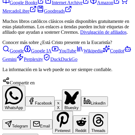
Google Books
Internet Archive
Amazon
MercadoLibre
Goodreads
Muchos libros católicos clásicos están disponibles gratuitamente en
estas plataformas. Los enlaces a tiendas pueden incluir etiquetas de
afiliado que ayudan a sostener Creemos.
Divulgación de afiliados
.
Conocer más sobre
¿Está Cristo presente en la Eucaristía?
Google
Google IA
YouTube
Wikipedia
Copilot
Gemini
Perplexity
DuckDuckGo
La información en la web puede no ser siempre confiable.
Compartir en
Facebook
LinkedIn
WhatsApp
X
Bluesky
Telegram
Email
Pinterest
Reddit
Threads