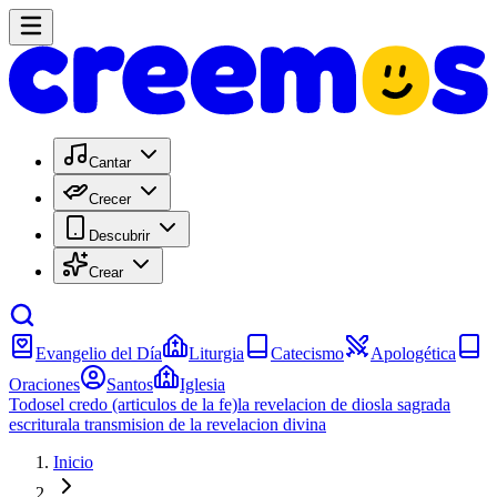
Cantar
Crecer
Descubrir
Crear
Evangelio del Día
Liturgia
Catecismo
Apologética
Oraciones
Santos
Iglesia
Todos
el credo (articulos de la fe)
la revelacion de dios
la sagrada
escritura
la transmision de la revelacion divina
Inicio