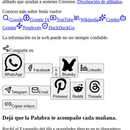
afiliado que ayudan a sostener Creemos.
Divulgación de afiliados
.
Conocer más sobre
Jesús vuelve
Google
Google IA
YouTube
Wikipedia
Copilot
Gemini
Perplexity
DuckDuckGo
La información en la web puede no ser siempre confiable.
Compartir en
Facebook
LinkedIn
WhatsApp
X
Bluesky
Telegram
Email
Pinterest
Reddit
Threads
Copiar enlace
Dejá que la Palabra te acompañe cada mañana.
Recibí el Evangelio del día y novedades directo en tu dispositivo.