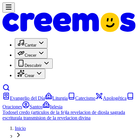
Cantar
Crecer
Descubrir
Crear
Evangelio del Día
Liturgia
Catecismo
Apologética
Oraciones
Santos
Iglesia
Todos
el credo (articulos de la fe)
la revelacion de dios
la sagrada
escritura
la transmision de la revelacion divina
Inicio