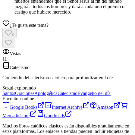
muertos entendemos que el Señor Jesús al fin del mundo
juzgará a todos los hombres y dará a cada uno el premio o
castigo que hubiere merecido.
¿Te gusta este tema?
0
Vistas
11
Catecismo
Contenido del catecismo católico para profundizar en la fe.
Seguí explorando
Santos
Oraciones
Apologética
Catecismo
Evangelio del día
Encontrar online
Google Books
Internet Archive
Amazon
MercadoLibre
Goodreads
Muchos libros católicos clásicos están disponibles gratuitamente en
estas plataformas. Los enlaces a tiendas pueden incluir etiquetas de