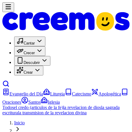
Cantar
Crecer
Descubrir
Crear
Evangelio del Día
Liturgia
Catecismo
Apologética
Oraciones
Santos
Iglesia
Todos
el credo (articulos de la fe)
la revelacion de dios
la sagrada
escritura
la transmision de la revelacion divina
Inicio