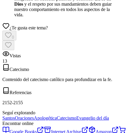
Dios
y el respeto por sus mandamientos deben guiar
nuestro comportamiento en todos los aspectos de la
vida.
¿Te gusta este tema?
0
Vistas
13
Catecismo
Contenido del catecismo católico para profundizar en la fe.
Referencias
2152-2155
Seguí explorando
Santos
Oraciones
Apologética
Catecismo
Evangelio del día
Encontrar online
Google Books
Internet Archive
Amazon