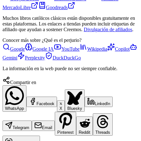
MercadoLibre
Goodreads
Muchos libros católicos clásicos están disponibles gratuitamente en
estas plataformas. Los enlaces a tiendas pueden incluir etiquetas de
afiliado que ayudan a sostener Creemos.
Divulgación de afiliados
.
Conocer más sobre
¿Qué es el perjurio?
Google
Google IA
YouTube
Wikipedia
Copilot
Gemini
Perplexity
DuckDuckGo
La información en la web puede no ser siempre confiable.
Compartir en
Facebook
LinkedIn
WhatsApp
X
Bluesky
Telegram
Email
Pinterest
Reddit
Threads