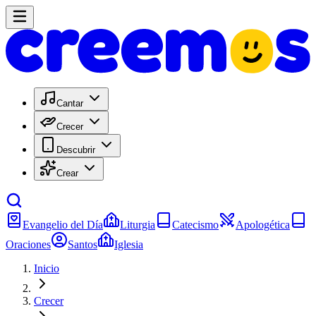
Cantar
Crecer
Descubrir
Crear
Evangelio del Día
Liturgia
Catecismo
Apologética
Oraciones
Santos
Iglesia
Inicio
Crecer