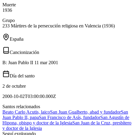
Muerte
1936
Grupo
233 Mártires de la persecución religiosa en Valencia (1936)
España
Cancionización
B: Juan Pablo II 11 mar 2001
Día del santo
2 de octubre
2000-10-02T03:00:00.000Z
Santos relacionados
Beato Carlo Acutis, laico
San Juan Gualberto, abad y fundador
San
Juan Pablo II, papa
San Francisco de Asís, fundador
San Agustín de
Hipona, obispo y doctor de la Iglesia
San Juan de la Cruz, presbítero
y doctor de la Iglesia
Seguí explorando