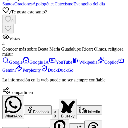
Santos
Oraciones
Apologética
Catecismo
Evangelio del día
¿Te gusta este santo?
0
Vistas
4
Conocer más sobre
Beata María Guadalupe Ricart Olmos, religiosa
mártir
Google
Google IA
YouTube
Wikipedia
Copilot
Gemini
Perplexity
DuckDuckGo
La información en la web puede no ser siempre confiable.
Compartir en
Facebook
LinkedIn
WhatsApp
X
Bluesky