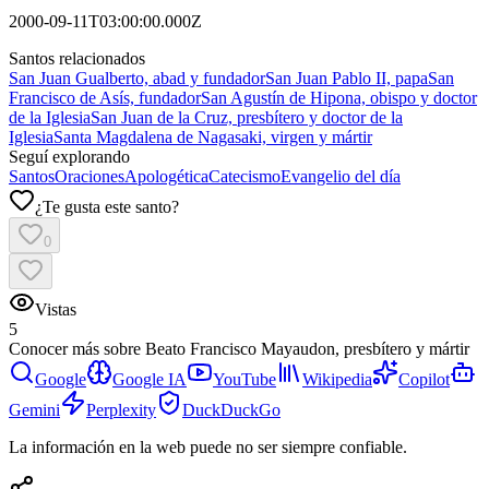
2000-09-11T03:00:00.000Z
Santos relacionados
San Juan Gualberto, abad y fundador
San Juan Pablo II, papa
San
Francisco de Asís, fundador
San Agustín de Hipona, obispo y doctor
de la Iglesia
San Juan de la Cruz, presbítero y doctor de la
Iglesia
Santa Magdalena de Nagasaki, virgen y mártir
Seguí explorando
Santos
Oraciones
Apologética
Catecismo
Evangelio del día
¿Te gusta este santo?
0
Vistas
5
Conocer más sobre
Beato Francisco Mayaudon, presbítero y mártir
Google
Google IA
YouTube
Wikipedia
Copilot
Gemini
Perplexity
DuckDuckGo
La información en la web puede no ser siempre confiable.