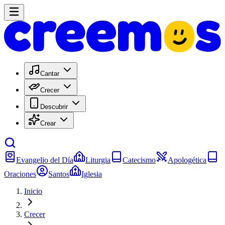
Cantar
Crecer
Descubrir
Crear
Evangelio del Día
Liturgia
Catecismo
Apologética
Oraciones
Santos
Iglesia
Inicio
Crecer