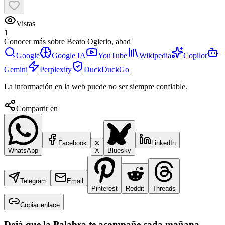
Vistas
1
Conocer más sobre
Beato Oglerio, abad
Google
Google IA
YouTube
Wikipedia
Copilot
Gemini
Perplexity
DuckDuckGo
La información en la web puede no ser siempre confiable.
Compartir en
Facebook
LinkedIn
WhatsApp
X
Bluesky
Telegram
Email
Pinterest
Reddit
Threads
Copiar enlace
Dejá que la Palabra te acompañe cada mañana.