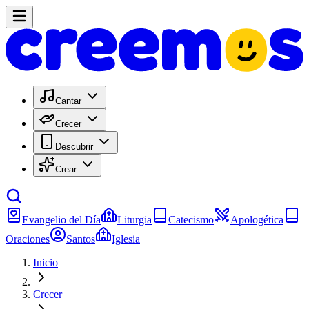
Cantar
Crecer
Descubrir
Crear
Evangelio del Día
Liturgia
Catecismo
Apologética
Oraciones
Santos
Iglesia
Inicio
Crecer