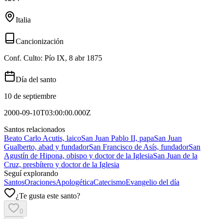
Italia
Cancionización
Conf. Culto: Pío IX, 8 abr 1875
Día del santo
10 de septiembre
2000-09-10T03:00:00.000Z
Santos relacionados
Beato Carlo Acutis, laico
San Juan Pablo II, papa
San Juan
Gualberto, abad y fundador
San Francisco de Asís, fundador
San
Agustín de Hipona, obispo y doctor de la Iglesia
San Juan de la
Cruz, presbítero y doctor de la Iglesia
Seguí explorando
Santos
Oraciones
Apologética
Catecismo
Evangelio del día
¿Te gusta este santo?
0