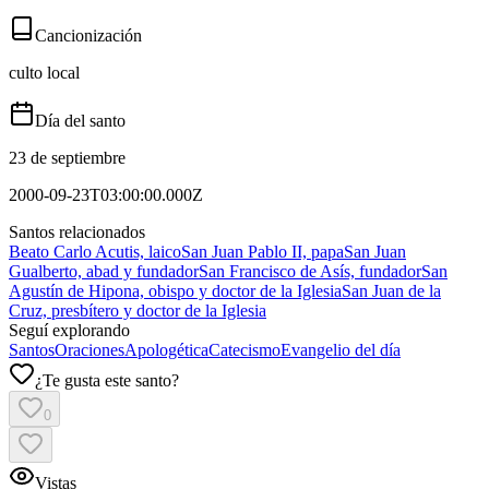
Cancionización
culto local
Día del santo
23 de septiembre
2000-09-23T03:00:00.000Z
Santos relacionados
Beato Carlo Acutis, laico
San Juan Pablo II, papa
San Juan
Gualberto, abad y fundador
San Francisco de Asís, fundador
San
Agustín de Hipona, obispo y doctor de la Iglesia
San Juan de la
Cruz, presbítero y doctor de la Iglesia
Seguí explorando
Santos
Oraciones
Apologética
Catecismo
Evangelio del día
¿Te gusta este santo?
0
Vistas