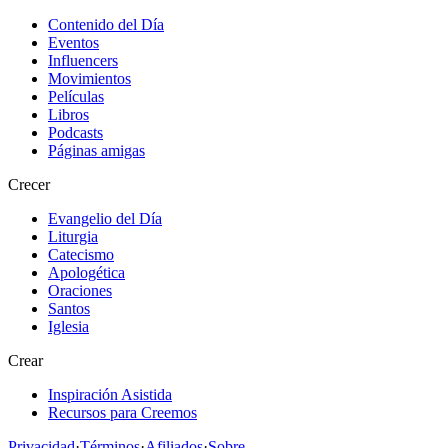
Contenido del Día
Eventos
Influencers
Movimientos
Películas
Libros
Podcasts
Páginas amigas
Crecer
Evangelio del Día
Liturgia
Catecismo
Apologética
Oraciones
Santos
Iglesia
Crear
Inspiración Asistida
Recursos para Creemos
Privacidad
·
Términos
·
Afiliados
·
Sobre