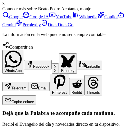
3
Conocer más sobre
Beato Pedro Acotanto, monje
Google
Google IA
YouTube
Wikipedia
Copilot
Gemini
Perplexity
DuckDuckGo
La información en la web puede no ser siempre confiable.
Compartir en
Facebook
LinkedIn
WhatsApp
X
Bluesky
Telegram
Email
Pinterest
Reddit
Threads
Copiar enlace
Dejá que la Palabra te acompañe cada mañana.
Recibí el Evangelio del día y novedades directo en tu dispositivo.