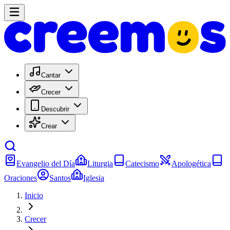
Cantar
Crecer
Descubrir
Crear
Evangelio del Día
Liturgia
Catecismo
Apologética
Oraciones
Santos
Iglesia
Inicio
Crecer