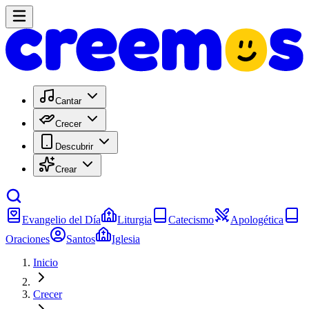
Cantar
Crecer
Descubrir
Crear
Evangelio del Día
Liturgia
Catecismo
Apologética
Oraciones
Santos
Iglesia
Inicio
Crecer