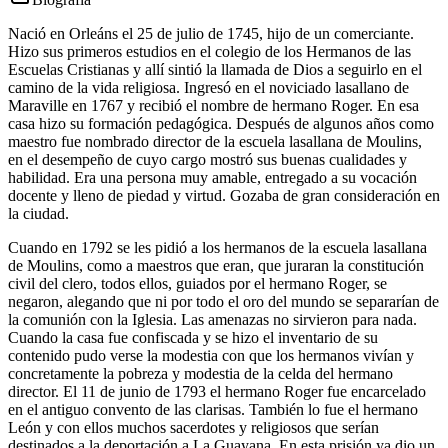
Nació en Orleáns el 25 de julio de 1745, hijo de un comerciante.
Hizo sus primeros estudios en el colegio de los Hermanos de las
Escuelas Cristianas y allí sintió la llamada de Dios a seguirlo en el
camino de la vida religiosa. Ingresó en el noviciado lasallano de
Maraville en 1767 y recibió el nombre de hermano Roger. En esa
casa hizo su formación pedagógica. Después de algunos años como
maestro fue nombrado director de la escuela lasallana de Moulins,
en el desempeño de cuyo cargo mostró sus buenas cualidades y
habilidad. Era una persona muy amable, entregado a su vocación
docente y lleno de piedad y virtud. Gozaba de gran consideración en
la ciudad.
Cuando en 1792 se les pidió a los hermanos de la escuela lasallana
de Moulins, como a maestros que eran, que juraran la constitución
civil del clero, todos ellos, guiados por el hermano Roger, se
negaron, alegando que ni por todo el oro del mundo se separarían de
la comunión con la Iglesia. Las amenazas no sirvieron para nada.
Cuando la casa fue confiscada y se hizo el inventario de su
contenido pudo verse la modestia con que los hermanos vivían y
concretamente la pobreza y modestia de la celda del hermano
director. El 11 de junio de 1793 el hermano Roger fue encarcelado
en el antiguo convento de las clarisas. También lo fue el hermano
León y con ellos muchos sacerdotes y religiosos que serían
destinados a la deportación a La Guayana. En esta prisión ya dio un