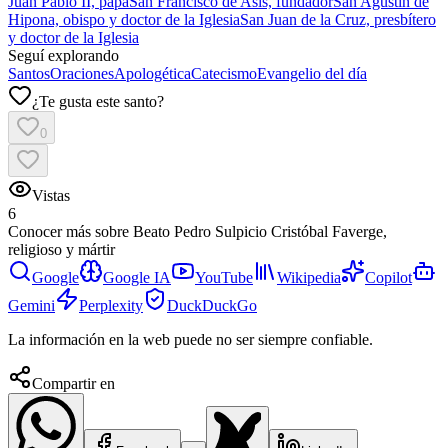
Juan Pablo II, papa
San Francisco de Asís, fundador
San Agustín de
Hipona, obispo y doctor de la Iglesia
San Juan de la Cruz, presbítero
y doctor de la Iglesia
Seguí explorando
Santos
Oraciones
Apologética
Catecismo
Evangelio del día
¿Te gusta este santo?
0
Vistas
6
Conocer más sobre
Beato Pedro Sulpicio Cristóbal Faverge,
religioso y mártir
Google
Google IA
YouTube
Wikipedia
Copilot
Gemini
Perplexity
DuckDuckGo
La información en la web puede no ser siempre confiable.
Compartir en