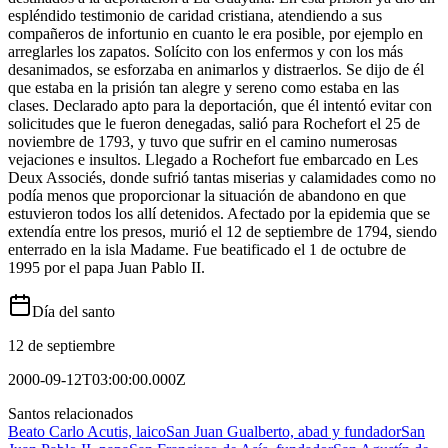
espléndido testimonio de caridad cristiana, atendiendo a sus
compañeros de infortunio en cuanto le era posible, por ejemplo en
arreglarles los zapatos. Solícito con los enfermos y con los más
desanimados, se esforzaba en animarlos y distraerlos. Se dijo de él
que estaba en la prisión tan alegre y sereno como estaba en las
clases. Declarado apto para la deportación, que él intentó evitar con
solicitudes que le fueron denegadas, salió para Rochefort el 25 de
noviembre de 1793, y tuvo que sufrir en el camino numerosas
vejaciones e insultos. Llegado a Rochefort fue embarcado en Les
Deux Associés, donde sufrió tantas miserias y calamidades como no
podía menos que proporcionar la situación de abandono en que
estuvieron todos los allí detenidos. Afectado por la epidemia que se
extendía entre los presos, murió el 12 de septiembre de 1794, siendo
enterrado en la isla Madame. Fue beatificado el 1 de octubre de
1995 por el papa Juan Pablo II.
Día del santo
12 de septiembre
2000-09-12T03:00:00.000Z
Santos relacionados
Beato Carlo Acutis, laico
San Juan Gualberto, abad y fundador
San