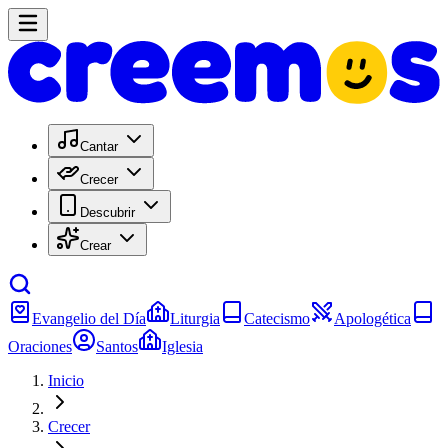
Cantar
Crecer
Descubrir
Crear
Evangelio del Día
Liturgia
Catecismo
Apologética
Oraciones
Santos
Iglesia
Inicio
Crecer