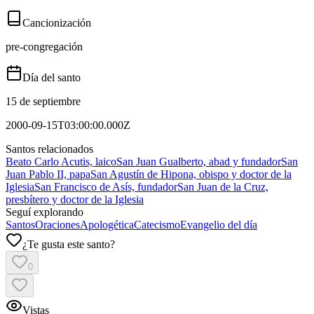
Cancionización
pre-congregación
Día del santo
15 de septiembre
2000-09-15T03:00:00.000Z
Santos relacionados
Beato Carlo Acutis, laico
San Juan Gualberto, abad y fundador
San
Juan Pablo II, papa
San Agustín de Hipona, obispo y doctor de la
Iglesia
San Francisco de Asís, fundador
San Juan de la Cruz,
presbítero y doctor de la Iglesia
Seguí explorando
Santos
Oraciones
Apologética
Catecismo
Evangelio del día
¿Te gusta este santo?
0
Vistas