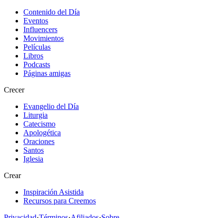
Contenido del Día
Eventos
Influencers
Movimientos
Películas
Libros
Podcasts
Páginas amigas
Crecer
Evangelio del Día
Liturgia
Catecismo
Apologética
Oraciones
Santos
Iglesia
Crear
Inspiración Asistida
Recursos para Creemos
Privacidad
·
Términos
·
Afiliados
·
Sobre