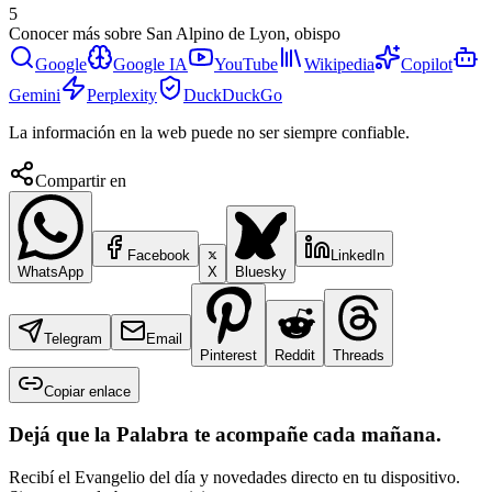
5
Conocer más sobre
San Alpino de Lyon, obispo
Google
Google IA
YouTube
Wikipedia
Copilot
Gemini
Perplexity
DuckDuckGo
La información en la web puede no ser siempre confiable.
Compartir en
Facebook
LinkedIn
WhatsApp
X
Bluesky
Telegram
Email
Pinterest
Reddit
Threads
Copiar enlace
Dejá que la Palabra te acompañe cada mañana.
Recibí el Evangelio del día y novedades directo en tu dispositivo.