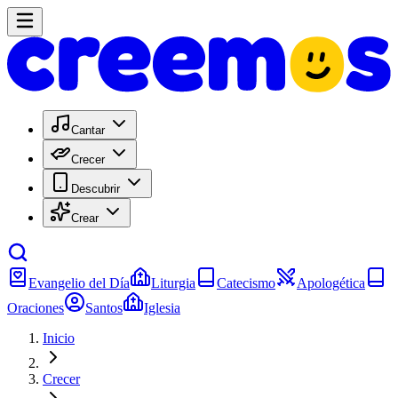
Cantar
Crecer
Descubrir
Crear
Evangelio del Día
Liturgia
Catecismo
Apologética
Oraciones
Santos
Iglesia
Inicio
Crecer