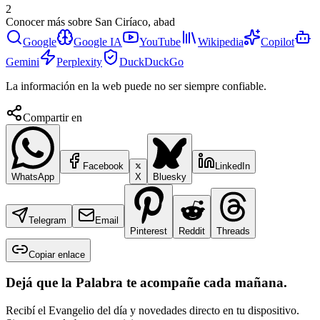
2
Conocer más sobre
San Ciríaco, abad
Google
Google IA
YouTube
Wikipedia
Copilot
Gemini
Perplexity
DuckDuckGo
La información en la web puede no ser siempre confiable.
Compartir en
Facebook
LinkedIn
WhatsApp
X
Bluesky
Telegram
Email
Pinterest
Reddit
Threads
Copiar enlace
Dejá que la Palabra te acompañe cada mañana.
Recibí el Evangelio del día y novedades directo en tu dispositivo.