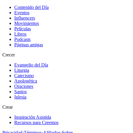
Contenido del Día
Eventos
Influencers
Movimientos
Películas
Libros
Podcasts
Páginas amigas
Crecer
Evangelio del Día
Liturgia
Catecismo
Apologética
Oraciones
Santos
Iglesia
Crear
Inspiración Asistida
Recursos para Creemos
Privacidad
·
Términos
·
Afiliados
·
Sobre