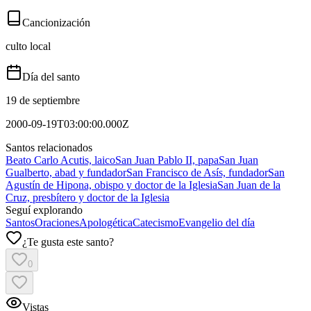
Cancionización
culto local
Día del santo
19 de septiembre
2000-09-19T03:00:00.000Z
Santos relacionados
Beato Carlo Acutis, laico
San Juan Pablo II, papa
San Juan
Gualberto, abad y fundador
San Francisco de Asís, fundador
San
Agustín de Hipona, obispo y doctor de la Iglesia
San Juan de la
Cruz, presbítero y doctor de la Iglesia
Seguí explorando
Santos
Oraciones
Apologética
Catecismo
Evangelio del día
¿Te gusta este santo?
0
Vistas