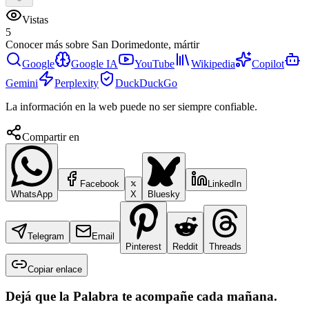
Vistas
5
Conocer más sobre
San Dorimedonte, mártir
Google
Google IA
YouTube
Wikipedia
Copilot
Gemini
Perplexity
DuckDuckGo
La información en la web puede no ser siempre confiable.
Compartir en
Facebook
LinkedIn
WhatsApp
X
Bluesky
Telegram
Email
Pinterest
Reddit
Threads
Copiar enlace
Dejá que la Palabra te acompañe cada mañana.