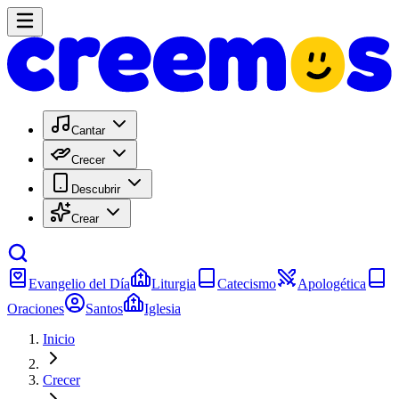
Cantar
Crecer
Descubrir
Crear
Evangelio del Día
Liturgia
Catecismo
Apologética
Oraciones
Santos
Iglesia
Inicio
Crecer