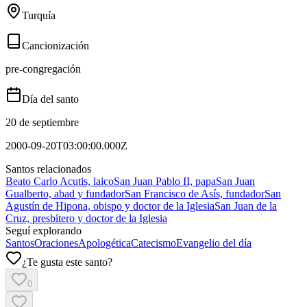
Turquía
Cancionización
pre-congregación
Día del santo
20 de septiembre
2000-09-20T03:00:00.000Z
Santos relacionados
Beato Carlo Acutis, laico
San Juan Pablo II, papa
San Juan
Gualberto, abad y fundador
San Francisco de Asís, fundador
San
Agustín de Hipona, obispo y doctor de la Iglesia
San Juan de la
Cruz, presbítero y doctor de la Iglesia
Seguí explorando
Santos
Oraciones
Apologética
Catecismo
Evangelio del día
¿Te gusta este santo?
0