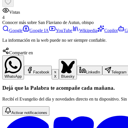
Vistas
4
Conocer más sobre
San Flaviano de Autun, obispo
Google
Google IA
YouTube
Wikipedia
Copilot
G
La información en la web puede no ser siempre confiable.
Compartir en
Facebook
LinkedIn
Telegram
WhatsApp
X
Bluesky
Dejá que la Palabra te acompañe cada mañana.
Recibí el Evangelio del día y novedades directo en tu dispositivo. Sin
Activar notificaciones