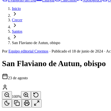
Evangelio del Día
Liturgia
Catecismo
Apologética
O
Inicio
Crecer
Santos
San Flaviano de Autun, obispo
Por
Equipo editorial Creemos
·
Publicado el
18 de junio de 2024
·
Ac
San Flaviano de Autun, obispo
23 de agosto
100
%