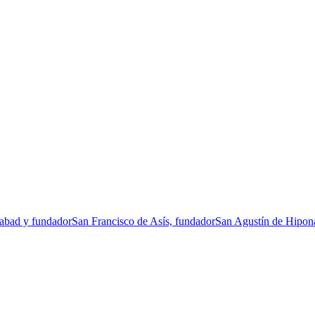
 abad y fundador
San Francisco de Asís, fundador
San Agustín de Hipona,