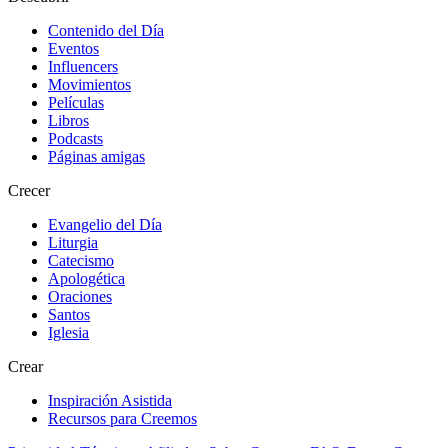
Contenido del Día
Eventos
Influencers
Movimientos
Películas
Libros
Podcasts
Páginas amigas
Crecer
Evangelio del Día
Liturgia
Catecismo
Apologética
Oraciones
Santos
Iglesia
Crear
Inspiración Asistida
Recursos para Creemos