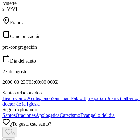
Muerte
s. V/VI
Francia
Cancionización
pre-congregación
Día del santo
23 de agosto
2000-08-23T03:00:00.000Z
Santos relacionados
Beato Carlo Acutis, laico
San Juan Pablo II, papa
San Juan Gualberto,
doctor de la Iglesia
Seguí explorando
Santos
Oraciones
Apologética
Catecismo
Evangelio del día
¿Te gusta este santo?
0