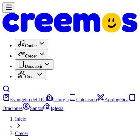
Cantar
Crecer
Descubrir
Crear
Evangelio del Día
Liturgia
Catecismo
Apologética
Oraciones
Santos
Iglesia
Inicio
Crecer