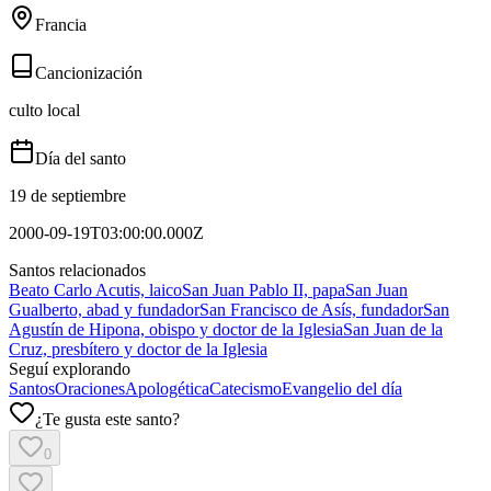
Francia
Cancionización
culto local
Día del santo
19 de septiembre
2000-09-19T03:00:00.000Z
Santos relacionados
Beato Carlo Acutis, laico
San Juan Pablo II, papa
San Juan
Gualberto, abad y fundador
San Francisco de Asís, fundador
San
Agustín de Hipona, obispo y doctor de la Iglesia
San Juan de la
Cruz, presbítero y doctor de la Iglesia
Seguí explorando
Santos
Oraciones
Apologética
Catecismo
Evangelio del día
¿Te gusta este santo?
0