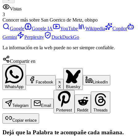
Vistas
3
Conocer más sobre
San Goerico de Metz, obispo
Google
Google IA
YouTube
Wikipedia
Copilot
Gemini
Perplexity
DuckDuckGo
La información en la web puede no ser siempre confiable.
Compartir en
Facebook
LinkedIn
WhatsApp
X
Bluesky
Telegram
Email
Pinterest
Reddit
Threads
Copiar enlace
Dejá que la Palabra te acompañe cada mañana.