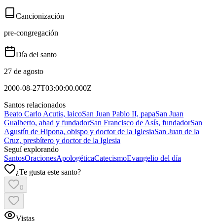
Cancionización
pre-congregación
Día del santo
27 de agosto
2000-08-27T03:00:00.000Z
Santos relacionados
Beato Carlo Acutis, laico
San Juan Pablo II, papa
San Juan
Gualberto, abad y fundador
San Francisco de Asís, fundador
San
Agustín de Hipona, obispo y doctor de la Iglesia
San Juan de la
Cruz, presbítero y doctor de la Iglesia
Seguí explorando
Santos
Oraciones
Apologética
Catecismo
Evangelio del día
¿Te gusta este santo?
0
Vistas