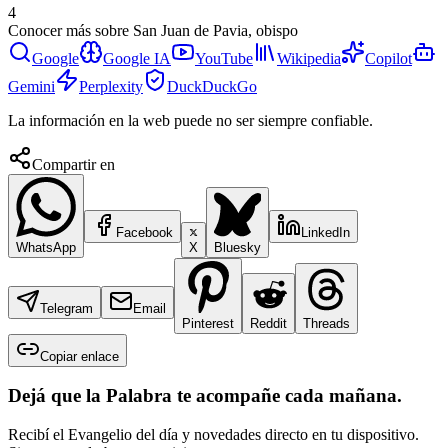
4
Conocer más sobre
San Juan de Pavia, obispo
Google
Google IA
YouTube
Wikipedia
Copilot
Gemini
Perplexity
DuckDuckGo
La información en la web puede no ser siempre confiable.
Compartir en
Facebook
LinkedIn
WhatsApp
X
Bluesky
Telegram
Email
Pinterest
Reddit
Threads
Copiar enlace
Dejá que la Palabra te acompañe cada mañana.
Recibí el Evangelio del día y novedades directo en tu dispositivo.