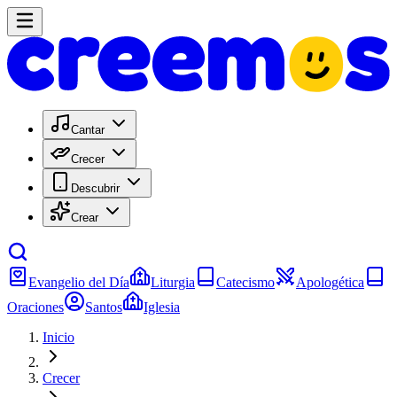
Cantar
Crecer
Descubrir
Crear
Evangelio del Día
Liturgia
Catecismo
Apologética
Oraciones
Santos
Iglesia
Inicio
Crecer