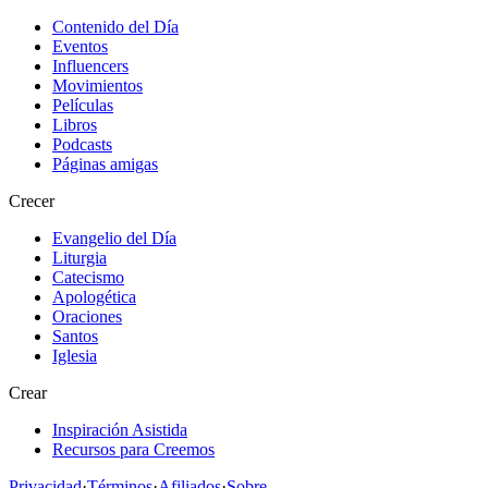
Contenido del Día
Eventos
Influencers
Movimientos
Películas
Libros
Podcasts
Páginas amigas
Crecer
Evangelio del Día
Liturgia
Catecismo
Apologética
Oraciones
Santos
Iglesia
Crear
Inspiración Asistida
Recursos para Creemos
Privacidad
·
Términos
·
Afiliados
·
Sobre