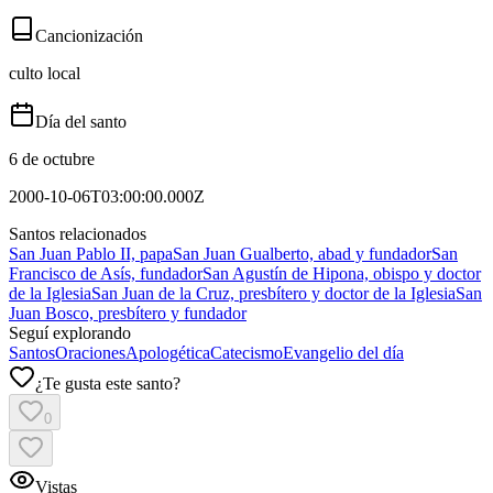
Cancionización
culto local
Día del santo
6 de octubre
2000-10-06T03:00:00.000Z
Santos relacionados
San Juan Pablo II, papa
San Juan Gualberto, abad y fundador
San
Francisco de Asís, fundador
San Agustín de Hipona, obispo y doctor
de la Iglesia
San Juan de la Cruz, presbítero y doctor de la Iglesia
San
Juan Bosco, presbítero y fundador
Seguí explorando
Santos
Oraciones
Apologética
Catecismo
Evangelio del día
¿Te gusta este santo?
0
Vistas