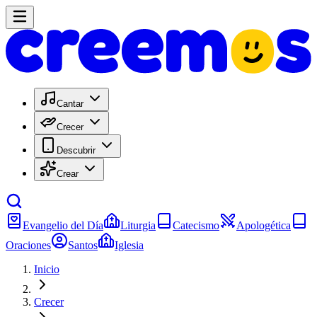
Cantar
Crecer
Descubrir
Crear
Evangelio del Día
Liturgia
Catecismo
Apologética
Oraciones
Santos
Iglesia
Inicio
Crecer