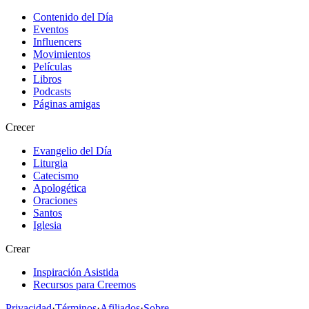
Contenido del Día
Eventos
Influencers
Movimientos
Películas
Libros
Podcasts
Páginas amigas
Crecer
Evangelio del Día
Liturgia
Catecismo
Apologética
Oraciones
Santos
Iglesia
Crear
Inspiración Asistida
Recursos para Creemos
Privacidad
·
Términos
·
Afiliados
·
Sobre