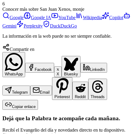
6
Conocer más sobre
San Juan Xenos, monje
Google
Google IA
YouTube
Wikipedia
Copilot
Gemini
Perplexity
DuckDuckGo
La información en la web puede no ser siempre confiable.
Compartir en
Facebook
LinkedIn
WhatsApp
X
Bluesky
Telegram
Email
Pinterest
Reddit
Threads
Copiar enlace
Dejá que la Palabra te acompañe cada mañana.
Recibí el Evangelio del día y novedades directo en tu dispositivo.