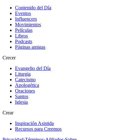
Contenido del Día
Eventos
Influencers
Movimientos
Películas
Libros
Podcasts
Páginas amigas
Crecer
Evangelio del Día
Liturgia
Catecismo
Apologética
Oraciones
Santos
Iglesia
Crear
Inspiración Asistida
Recursos para Creemos
Privacidad
·
Términos
·
Afiliados
·
Sobre