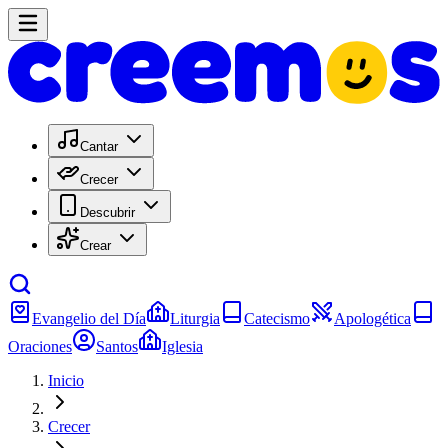
Cantar
Crecer
Descubrir
Crear
Evangelio del Día
Liturgia
Catecismo
Apologética
Oraciones
Santos
Iglesia
Inicio
Crecer