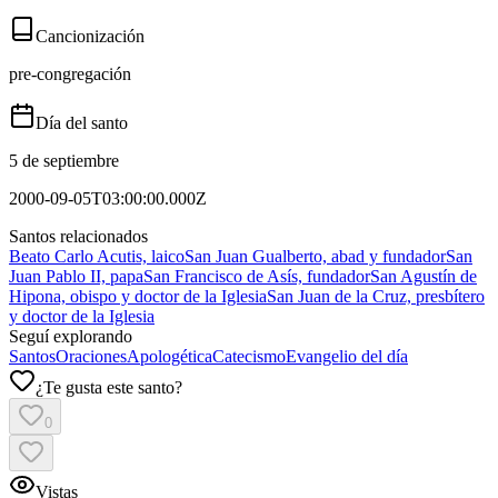
Cancionización
pre-congregación
Día del santo
5 de septiembre
2000-09-05T03:00:00.000Z
Santos relacionados
Beato Carlo Acutis, laico
San Juan Gualberto, abad y fundador
San
Juan Pablo II, papa
San Francisco de Asís, fundador
San Agustín de
Hipona, obispo y doctor de la Iglesia
San Juan de la Cruz, presbítero
y doctor de la Iglesia
Seguí explorando
Santos
Oraciones
Apologética
Catecismo
Evangelio del día
¿Te gusta este santo?
0
Vistas