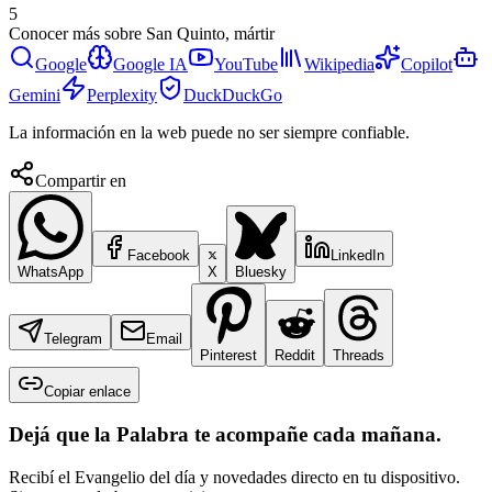
5
Conocer más sobre
San Quinto, mártir
Google
Google IA
YouTube
Wikipedia
Copilot
Gemini
Perplexity
DuckDuckGo
La información en la web puede no ser siempre confiable.
Compartir en
Facebook
LinkedIn
WhatsApp
X
Bluesky
Telegram
Email
Pinterest
Reddit
Threads
Copiar enlace
Dejá que la Palabra te acompañe cada mañana.
Recibí el Evangelio del día y novedades directo en tu dispositivo.