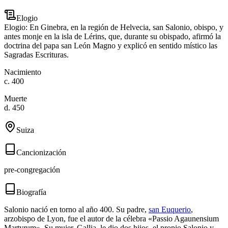
Elogio
Elogio: En Ginebra, en la región de Helvecia, san Salonio, obispo, y
antes monje en la isla de Lérins, que, durante su obispado, afirmó la
doctrina del papa san León Magno y explicó en sentido místico las
Sagradas Escrituras.
Nacimiento
c. 400
Muerte
d. 450
Suiza
Cancionización
pre-congregación
Biografía
Salonio nació en torno al año 400. Su padre,
san Euquerio
,
arzobispo de Lyon, fue el autor de la célebra «Passio Agaunensium
Martyrum». Su mujer, Gallia, le dio dos hijos, el propio Salonio y