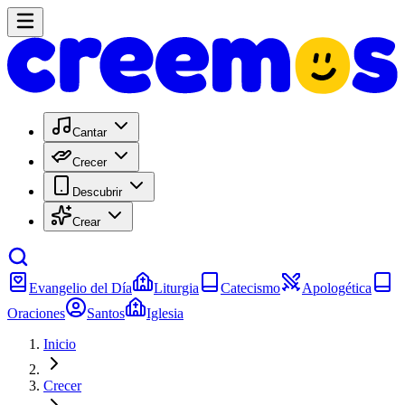
Cantar
Crecer
Descubrir
Crear
Evangelio del Día
Liturgia
Catecismo
Apologética
Oraciones
Santos
Iglesia
Inicio
Crecer