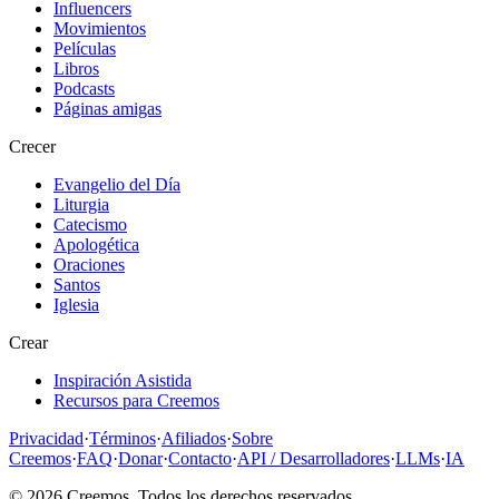
Influencers
Movimientos
Películas
Libros
Podcasts
Páginas amigas
Crecer
Evangelio del Día
Liturgia
Catecismo
Apologética
Oraciones
Santos
Iglesia
Crear
Inspiración Asistida
Recursos para Creemos
Privacidad
·
Términos
·
Afiliados
·
Sobre
Creemos
·
FAQ
·
Donar
·
Contacto
·
API / Desarrolladores
·
LLMs
·
IA
©
2026
Creemos
. Todos los derechos reservados.