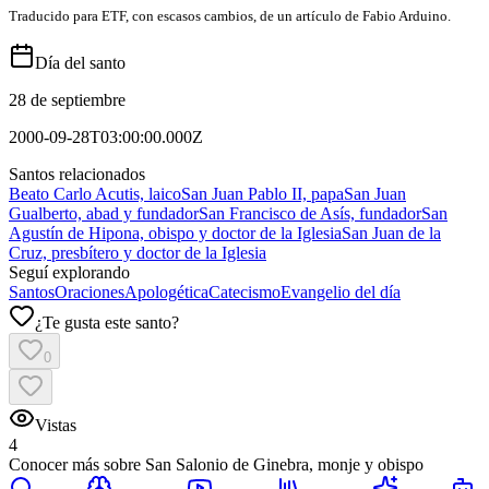
Traducido para ETF, con escasos cambios, de un artículo de Fabio Arduino.
Día del santo
28 de septiembre
2000-09-28T03:00:00.000Z
Santos relacionados
Beato Carlo Acutis, laico
San Juan Pablo II, papa
San Juan
Gualberto, abad y fundador
San Francisco de Asís, fundador
San
Agustín de Hipona, obispo y doctor de la Iglesia
San Juan de la
Cruz, presbítero y doctor de la Iglesia
Seguí explorando
Santos
Oraciones
Apologética
Catecismo
Evangelio del día
¿Te gusta este santo?
0
Vistas
4
Conocer más sobre
San Salonio de Ginebra, monje y obispo