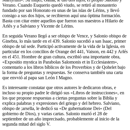
Verano. Cuando Euquerio quedó viudo, se retiró al monasterio
fundado por san Honorato en unas de las islas de Lérins, y llevó
consigo a sus dos hijos, se recibieron aquí una óptima formación.
Basta con citar entre aquellos que fueron sus maestros a Hilario de
Arlés y a Salviano y Vicente de Lérins.
En seguida Verano llegó a ser obispo de Vence, y Salonio obispo de
Ginebra, lo más tarde en el 439. Salonio sucedió a san Isaac, primer
obispo de tal sede. Participó activamente de la vida de la Iglesia, en
particular en los concilios de Orange del 441, Vaison, en 442 y Arlés
en el 451. Hombre de gran cultura, escribió una importante obra,
«Expositio mystica in Parabolas Salomonis et in Ecclesiastem»,
comentario a los libros bíblicos de los Proverbios y de Qohelet bajo
la forma de preguntas y respuestas. Se conserva también una carta
que envvió al papa san León I Magno.
Es interesante constatar que otros autores le dedicaron obras, e
incluso su propio padre le dirigió sus «Libros de instrucciones», en
los que propone respuestas a ciertas preguntas sobre la Biblia y
explica palabras y expresiones del griego y del hebreo. Salviano,
obispo de ;arsella, le dedicó su «De gubernatione Dei» (Del
gobierno de Dios), y varias cartas. Salonio murió el 28 de
septiembre de un año imprecisado, probablemente al inicio de la
segunda mitad del siglo V.