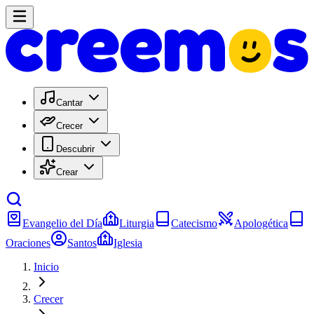
Cantar
Crecer
Descubrir
Crear
Evangelio del Día
Liturgia
Catecismo
Apologética
Oraciones
Santos
Iglesia
Inicio
Crecer