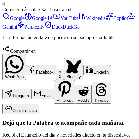
4
Conocer más sobre
San Urso, abad
Google
Google IA
YouTube
Wikipedia
Copilot
Gemini
Perplexity
DuckDuckGo
La información en la web puede no ser siempre confiable.
Compartir en
Facebook
LinkedIn
WhatsApp
X
Bluesky
Telegram
Email
Pinterest
Reddit
Threads
Copiar enlace
Dejá que la Palabra te acompañe cada mañana.
Recibí el Evangelio del día y novedades directo en tu dispositivo.