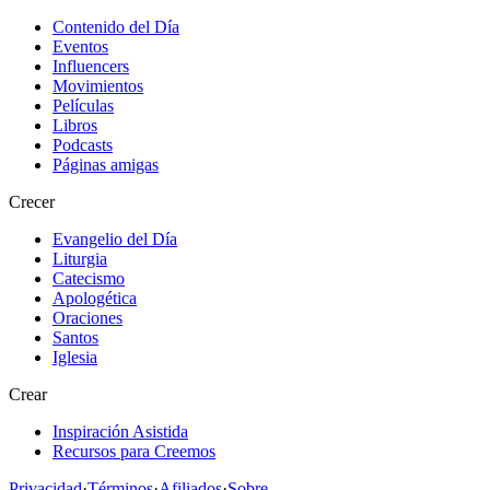
Contenido del Día
Eventos
Influencers
Movimientos
Películas
Libros
Podcasts
Páginas amigas
Crecer
Evangelio del Día
Liturgia
Catecismo
Apologética
Oraciones
Santos
Iglesia
Crear
Inspiración Asistida
Recursos para Creemos
Privacidad
·
Términos
·
Afiliados
·
Sobre