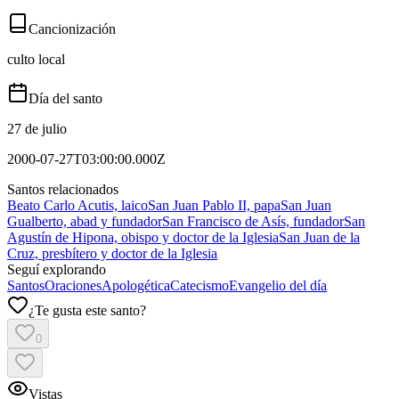
Cancionización
culto local
Día del santo
27 de julio
2000-07-27T03:00:00.000Z
Santos relacionados
Beato Carlo Acutis, laico
San Juan Pablo II, papa
San Juan
Gualberto, abad y fundador
San Francisco de Asís, fundador
San
Agustín de Hipona, obispo y doctor de la Iglesia
San Juan de la
Cruz, presbítero y doctor de la Iglesia
Seguí explorando
Santos
Oraciones
Apologética
Catecismo
Evangelio del día
¿Te gusta este santo?
0
Vistas