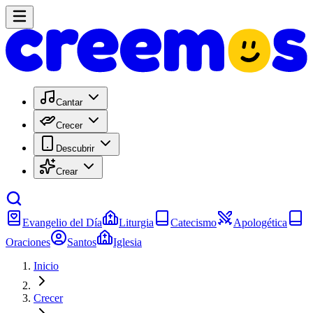
Cantar
Crecer
Descubrir
Crear
Evangelio del Día
Liturgia
Catecismo
Apologética
Oraciones
Santos
Iglesia
Inicio
Crecer