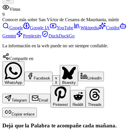
Vistas
9
Conocer más sobre
San Víctor de Cesarea de Mauritania, mártir
Google
Google IA
YouTube
Wikipedia
Copilot
Gemini
Perplexity
DuckDuckGo
La información en la web puede no ser siempre confiable.
Compartir en
Facebook
LinkedIn
WhatsApp
X
Bluesky
Telegram
Email
Pinterest
Reddit
Threads
Copiar enlace
Dejá que la Palabra te acompañe cada mañana.