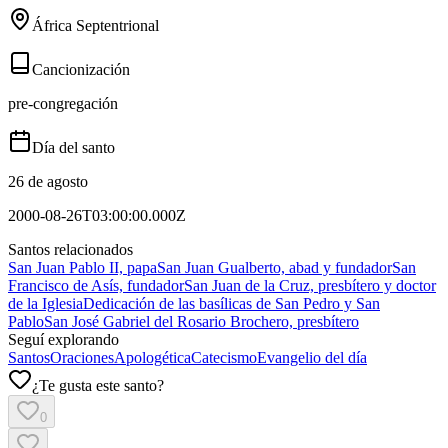
África Septentrional
Cancionización
pre-congregación
Día del santo
26 de agosto
2000-08-26T03:00:00.000Z
Santos relacionados
San Juan Pablo II, papa
San Juan Gualberto, abad y fundador
San
Francisco de Asís, fundador
San Juan de la Cruz, presbítero y doctor
de la Iglesia
Dedicación de las basílicas de San Pedro y San
Pablo
San José Gabriel del Rosario Brochero, presbítero
Seguí explorando
Santos
Oraciones
Apologética
Catecismo
Evangelio del día
¿Te gusta este santo?
0