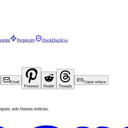
emini
Perplexity
DuckDuckGo
Email
Copiar enlace
Pinterest
Reddit
Threads
 spam, solo buenas noticias.