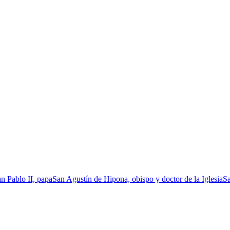
n Pablo II, papa
San Agustín de Hipona, obispo y doctor de la Iglesia
Sa