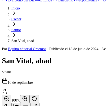
Evangelio del Día
Liturgia
Catecismo
Apologética
O
Inicio
Crecer
Santos
San Vital, abad
Por
Equipo editorial Creemos
·
Publicado el
18 de junio de 2024
·
Ac
San Vital, abad
Vitalis
16 de septiembre
100
%