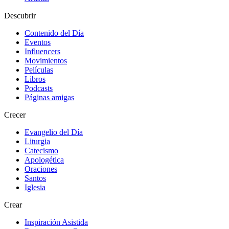
Descubrir
Contenido del Día
Eventos
Influencers
Movimientos
Películas
Libros
Podcasts
Páginas amigas
Crecer
Evangelio del Día
Liturgia
Catecismo
Apologética
Oraciones
Santos
Iglesia
Crear
Inspiración Asistida