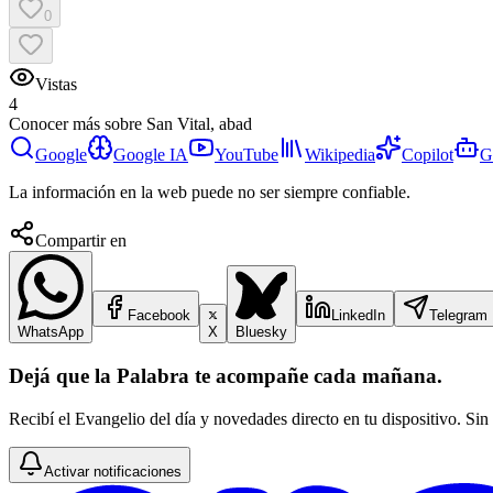
0
Vistas
4
Conocer más sobre
San Vital, abad
Google
Google IA
YouTube
Wikipedia
Copilot
G
La información en la web puede no ser siempre confiable.
Compartir en
Facebook
LinkedIn
Telegram
WhatsApp
X
Bluesky
Dejá que la Palabra te acompañe cada mañana.
Recibí el Evangelio del día y novedades directo en tu dispositivo. Sin
Activar notificaciones