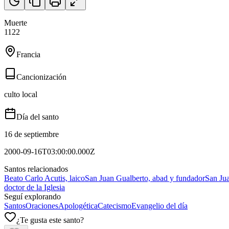
Muerte
1122
Francia
Cancionización
culto local
Día del santo
16 de septiembre
2000-09-16T03:00:00.000Z
Santos relacionados
Beato Carlo Acutis, laico
San Juan Gualberto, abad y fundador
San Jua
doctor de la Iglesia
Seguí explorando
Santos
Oraciones
Apologética
Catecismo
Evangelio del día
¿Te gusta este santo?