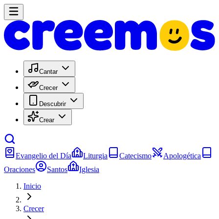
Cantar
Crecer
Descubrir
Crear
Evangelio del Día
Liturgia
Catecismo
Apologética
Oraciones
Santos
Iglesia
Inicio
Crecer