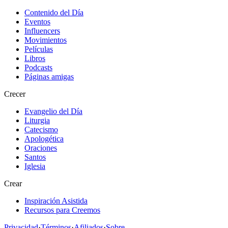
Contenido del Día
Eventos
Influencers
Movimientos
Películas
Libros
Podcasts
Páginas amigas
Crecer
Evangelio del Día
Liturgia
Catecismo
Apologética
Oraciones
Santos
Iglesia
Crear
Inspiración Asistida
Recursos para Creemos
Privacidad
·
Términos
·
Afiliados
·
Sobre