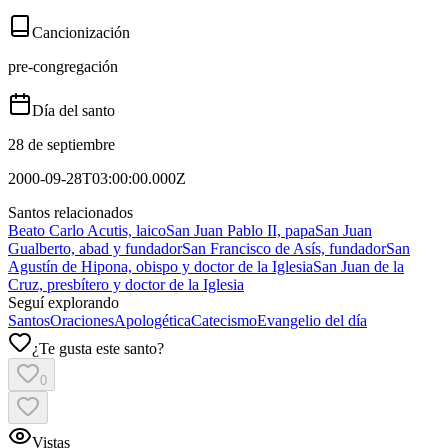
Cancionización
pre-congregación
Día del santo
28 de septiembre
2000-09-28T03:00:00.000Z
Santos relacionados
Beato Carlo Acutis, laico
San Juan Pablo II, papa
San Juan
Gualberto, abad y fundador
San Francisco de Asís, fundador
San
Agustín de Hipona, obispo y doctor de la Iglesia
San Juan de la
Cruz, presbítero y doctor de la Iglesia
Seguí explorando
Santos
Oraciones
Apologética
Catecismo
Evangelio del día
¿Te gusta este santo?
0
Vistas