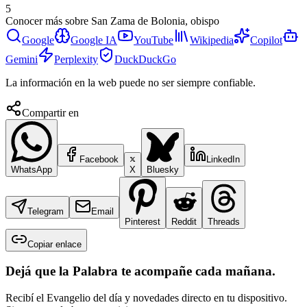
5
Conocer más sobre
San Zama de Bolonia, obispo
Google
Google IA
YouTube
Wikipedia
Copilot
Gemini
Perplexity
DuckDuckGo
La información en la web puede no ser siempre confiable.
Compartir en
Facebook
LinkedIn
WhatsApp
X
Bluesky
Telegram
Email
Pinterest
Reddit
Threads
Copiar enlace
Dejá que la Palabra te acompañe cada mañana.
Recibí el Evangelio del día y novedades directo en tu dispositivo.