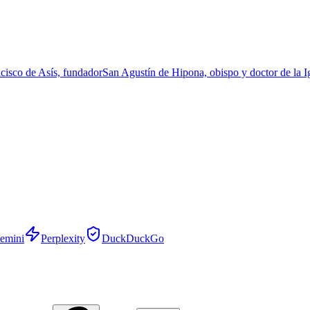
cisco de Asís, fundador
San Agustín de Hipona, obispo y doctor de la I
emini
Perplexity
DuckDuckGo