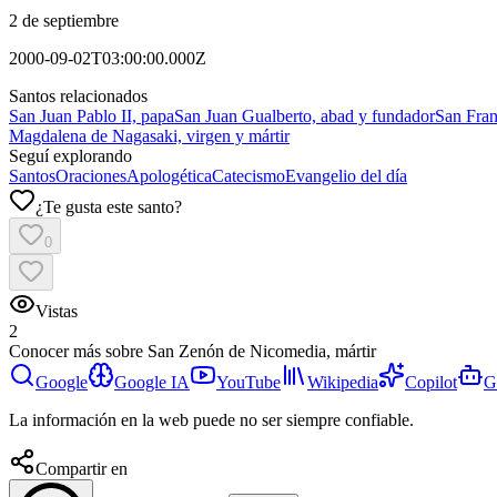
2 de septiembre
2000-09-02T03:00:00.000Z
Santos relacionados
San Juan Pablo II, papa
San Juan Gualberto, abad y fundador
San Fran
Magdalena de Nagasaki, virgen y mártir
Seguí explorando
Santos
Oraciones
Apologética
Catecismo
Evangelio del día
¿Te gusta este santo?
0
Vistas
2
Conocer más sobre
San Zenón de Nicomedia, mártir
Google
Google IA
YouTube
Wikipedia
Copilot
G
La información en la web puede no ser siempre confiable.
Compartir en