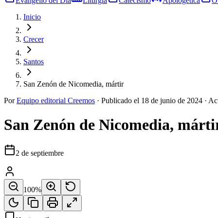
Evangelio del Día
Liturgia
Catecismo
Apologética
O
Inicio
Crecer
Santos
San Zenón de Nicomedia, mártir
Por
Equipo editorial Creemos
·
Publicado el
18 de junio de 2024
·
Ac
San Zenón de Nicomedia, márti
2 de septiembre
100
%