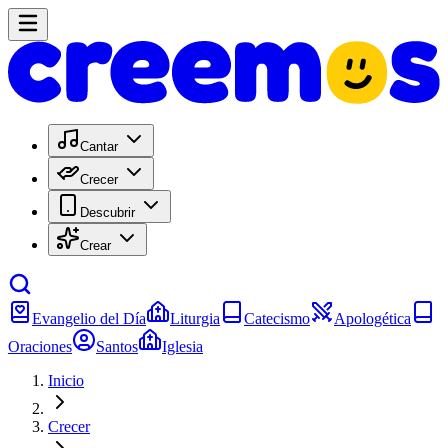
Cantar
Crecer
Descubrir
Crear
Evangelio del Día
Liturgia
Catecismo
Apologética
Oraciones
Santos
Iglesia
Inicio
Crecer