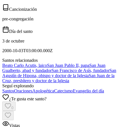
Cancionización
pre-congregación
Día del santo
3 de octubre
2000-10-03T03:00:00.000Z
Santos relacionados
Beato Carlo Acutis, laico
San Juan Pablo II, papa
San Juan
Gualberto, abad y fundador
San Francisco de Asís, fundador
San
Agustín de Hipona, obispo y doctor de la Iglesia
San Juan de la
Cruz, presbítero y doctor de la Iglesia
Seguí explorando
Santos
Oraciones
Apologética
Catecismo
Evangelio del día
¿Te gusta este santo?
0
Vistas