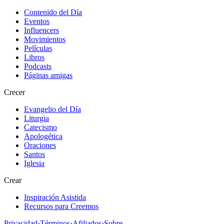
Contenido del Día
Eventos
Influencers
Movimientos
Películas
Libros
Podcasts
Páginas amigas
Crecer
Evangelio del Día
Liturgia
Catecismo
Apologética
Oraciones
Santos
Iglesia
Crear
Inspiración Asistida
Recursos para Creemos
Privacidad
·
Términos
·
Afiliados
·
Sobre