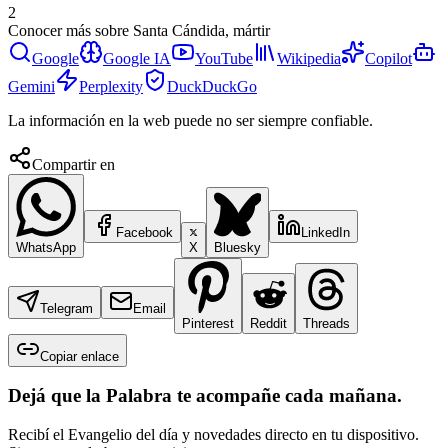
2
Conocer más sobre
Santa Cándida, mártir
Google
Google IA
YouTube
Wikipedia
Copilot
Gemini
Perplexity
DuckDuckGo
La información en la web puede no ser siempre confiable.
Compartir en
Facebook
LinkedIn
WhatsApp
X
Bluesky
Telegram
Email
Pinterest
Reddit
Threads
Copiar enlace
Dejá que la Palabra te acompañe cada mañana.
Recibí el Evangelio del día y novedades directo en tu dispositivo.