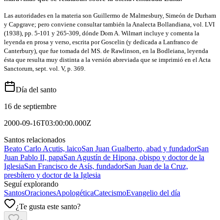
Las autoridades en la materia son Guillermo de Malmesbury, Simeón de Durham
y Capgrave; pero conviene consultar también la Analecta Bollandiana, vol. LVI
(1938), pp. 5-101 y 265-309, dónde Dom A. Wilmart incluye y comenta la
leyenda en prosa y verso, escrita por Goscelin (y dedicada a Lanfranco de
Canterbury), que fue tomada del MS. de Rawlinson, en la Bodleiana, leyenda
ésta que resulta muy distinta a la versión abreviada que se imprimió en el Acta
Sanctorum, sept. vol. V, p. 369.
Día del santo
16 de septiembre
2000-09-16T03:00:00.000Z
Santos relacionados
Beato Carlo Acutis, laico
San Juan Gualberto, abad y fundador
San
Juan Pablo II, papa
San Agustín de Hipona, obispo y doctor de la
Iglesia
San Francisco de Asís, fundador
San Juan de la Cruz,
presbítero y doctor de la Iglesia
Seguí explorando
Santos
Oraciones
Apologética
Catecismo
Evangelio del día
¿Te gusta este santo?