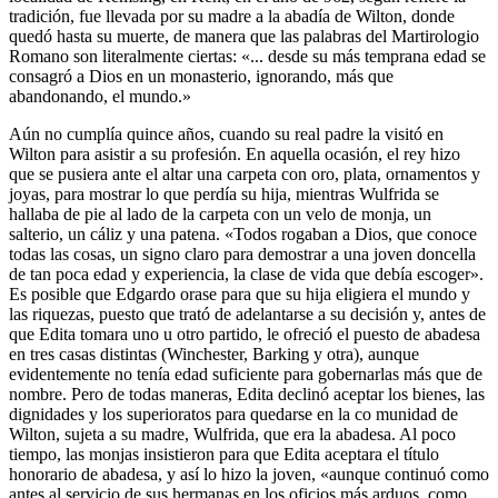
tradición, fue llevada por su madre a la abadía de Wilton, donde
quedó hasta su muerte, de manera que las palabras del Martirologio
Romano son literalmente ciertas: «... desde su más temprana edad se
consagró a Dios en un monasterio, ignorando, más que
abandonando, el mundo.»
Aún no cumplía quince años, cuando su real padre la visitó en
Wilton para asistir a su profesión. En aquella ocasión, el rey hizo
que se pusiera ante el altar una carpeta con oro, plata, ornamentos y
joyas, para mostrar lo que perdía su hija, mientras Wulfrida se
hallaba de pie al lado de la carpeta con un velo de monja, un
salterio, un cáliz y una patena. «Todos rogaban a Dios, que conoce
todas las cosas, un signo claro para demostrar a una joven doncella
de tan poca edad y experiencia, la clase de vida que debía escoger».
Es posible que Edgardo orase para que su hija eligiera el mundo y
las riquezas, puesto que trató de adelantarse a su decisión y, antes de
que Edita tomara uno u otro partido, le ofreció el puesto de abadesa
en tres casas distintas (Winchester, Barking y otra), aunque
evidentemente no tenía edad suficiente para gobernarlas más que de
nombre. Pero de todas maneras, Edita declinó aceptar los bienes, las
dignidades y los superioratos para quedarse en la co munidad de
Wilton, sujeta a su madre, Wulfrida, que era la abadesa. Al poco
tiempo, las monjas insistieron para que Edita aceptara el título
honorario de abadesa, y así lo hizo la joven, «aunque continuó como
antes al servicio de sus hermanas en los oficios más arduos, como