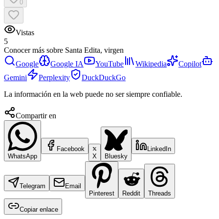
0
Vistas
5
Conocer más sobre
Santa Edita, virgen
Google
Google IA
YouTube
Wikipedia
Copilot
Gemini
Perplexity
DuckDuckGo
La información en la web puede no ser siempre confiable.
Compartir en
Facebook
LinkedIn
WhatsApp
X
Bluesky
Telegram
Email
Pinterest
Reddit
Threads
Copiar enlace