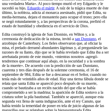
una verdadera Marta». Al poco tiempo murió el rey Edgardo y le
sucedió su hijo,
Eduardo el mártir
. A raíz de la trágica muerte de éste
último, la nobleza, adicta al monarca asesinado, pidió que Edita, su
media-hermana, dejara el monasterio para ocupar el trono; pero ella
se negó rotundamente y, a las perspectivas de la corona, prefirió el
estado de humildad y obediencia en el servicio de Dios.
Edita construyó la iglesia de San Dionisio, en Wilton y, a la
ceremonia de dedicación de la misma, invitó a
san Dunstano
, el
arzobispo de Canterbury. Los fieles observaron que, al oficiar la
misa, el prelado derramó abundantes lágrimas y, al preguntársele las
razones de su llanto, dijo que se le había revelado que Edita iba a ser
arrebatada pronto de este mundo, «mientras nosotros -agregó-
tendremos que continuar aquí abajo, en la oscuridad y a la sombra
de la muerte». De acuerdo con la predicción de san Dunstano,
cuarenta y tres días después de la solemne ceremonia, el 16 de
septiembre de 984, Edita se fue a descansar en el Señor, cuando no
tenía más de veintidós años de edad. Hay una tierna fábula donde se
relata que santa Edita se apareció poco después de su muerte,
cuando se bautizaba a un recién nacido del que ella se había
comprometido a ser la madrina; la aparición de Edita sostuvo a la
criatura sobre la pila bautismal. También se apareció, aunque esta
segunda vez llena de santa indignación, ante el rey Canuto, que
había tenido la temeridad de poner en tela de juicio algunas de las
maravillas que se relataban sobre la bienaventurada Edita.