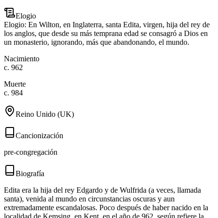
Elogio
Elogio: En Wilton, en Inglaterra, santa Edita, virgen, hija del rey de
los anglos, que desde su más temprana edad se consagró a Dios en
un monasterio, ignorando, más que abandonando, el mundo.
Nacimiento
c. 962
Muerte
c. 984
Reino Unido (UK)
Cancionización
pre-congregación
Biografía
Edita era la hija del rey Edgardo y de Wulfrida (a veces, llamada
santa), venida al mundo en circunstancias oscuras y aun
extremadamente escandalosas. Poco después de haber nacido en la
localidad de Kemsing, en Kent, en el año de 962, según refiere la