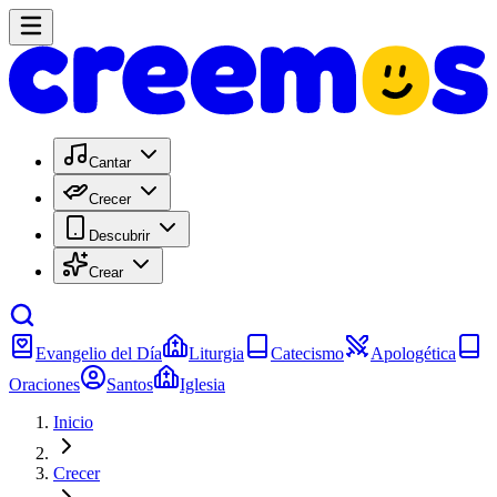
Cantar
Crecer
Descubrir
Crear
Evangelio del Día
Liturgia
Catecismo
Apologética
Oraciones
Santos
Iglesia
Inicio
Crecer