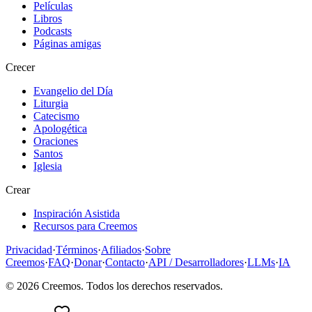
Películas
Libros
Podcasts
Páginas amigas
Crecer
Evangelio del Día
Liturgia
Catecismo
Apologética
Oraciones
Santos
Iglesia
Crear
Inspiración Asistida
Recursos para Creemos
Privacidad
·
Términos
·
Afiliados
·
Sobre
Creemos
·
FAQ
·
Donar
·
Contacto
·
API / Desarrolladores
·
LLMs
·
IA
©
2026
Creemos
. Todos los derechos reservados.