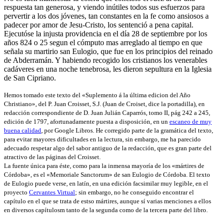
respuesta tan generosa, y viendo inútiles todos sus esfuerzos para
pervertir a los dos jóvenes, tan constantes en la fe como ansiosos a
padecer por amor de Jesu-Cristo, los sentenció a pena capital.
Ejecutóse la injusta providencia en el día 28 de septiembre por los
años 824 o 25 segun el cómputo mas arreglado al tiempo en que
señala su martirio san Eulogio, que fue en los principios del reinado
de Abderramán. Y habiendo recogido los cristianos los venerables
cadáveres en una noche tenebrosa, les dieron sepultura en la Iglesia
de San Cipriano.
Hemos tomado este texto del «Suplemento á la última edicion del Año
Christiano», del P. Juan Croisset, S.J. (Juan de Croiset, dice la portadilla), en
redacción correspondiente de D. Juan Julián Caparrós, tomo II, pág 242 a 245,
edición de 1797, afortunadamente puesta a disposición, en un
escaneo de muy
buena calidad
, por Google Libros. He corregido parte de la gramática del texto,
para evitar mayores dificultades en la lectura, sin embargo, me ha parecido
adecuado respetar algo del sabor antiguo de la redacción, que es gran parte del
atractivo de las páginas del Croisset.
La fuente única para éste, como para la inmensa mayoría de los «mártires de
Córdoba», es el «Memoriale Sanctorum» de san Eulogio de Córdoba. El texto
de Eulogio puede verse, en latín, en una edición facsimilar muy legible, en el
proyecto
Cervantes Virtual
; sin embargo, no he conseguido encontrar el
capítulo en el que se trata de estso mártires, aunque sí varias menciones a ellos
en diversos capítulosm tanto de la segunda como de la tercera parte del libro.