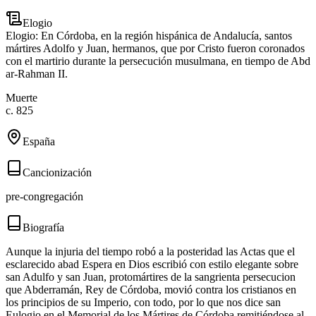
Elogio
Elogio: En Córdoba, en la región hispánica de Andalucía, santos
mártires Adolfo y Juan, hermanos, que por Cristo fueron coronados
con el martirio durante la persecución musulmana, en tiempo de Abd
ar-Rahman II.
Muerte
c. 825
España
Cancionización
pre-congregación
Biografía
Aunque la injuria del tiempo robó a la posteridad las Actas que el
esclarecido abad Espera en Dios escribió con estilo elegante sobre
san Adulfo y san Juan, protomártires de la sangrienta persecucion
que Abderramán, Rey de Córdoba, movió contra los cristianos en
los principios de su Imperio, con todo, por lo que nos dice san
Eulogio en el Memorial de los Mártires de Córdoba remitiéndose al