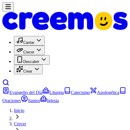
Cantar
Crecer
Descubrir
Crear
Evangelio del Día
Liturgia
Catecismo
Apologética
Oraciones
Santos
Iglesia
Inicio
Crecer