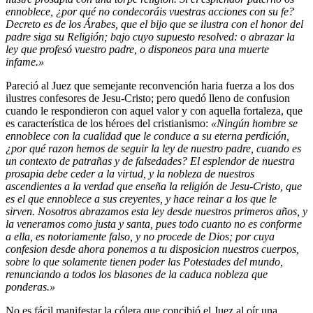
ennoblece, ¿por qué no condecoráis vuestras acciones con su fe?
Decreto es de los Árabes, que el bijo que se ilustra con el honor del
padre siga su Religión; bajo cuyo supuesto resolved: o abrazar la
ley que profesó vuestro padre, o disponeos para una muerte
infame.»
Pareció al Juez que semejante reconvención haria fuerza a los dos
ilustres confesores de Jesu-Cristo; pero quedó lleno de confusion
cuando le respondieron con aquel valor y con aquella fortaleza, que
es característica de los héroes del cristianismo:
«Ningún hombre se
ennoblece con la cualidad que le conduce a su eterna perdición,
¿por qué razon hemos de seguir la ley de nuestro padre, cuando es
un contexto de patrañas y de falsedades? El esplendor de nuestra
prosapia debe ceder a la virtud, y la nobleza de nuestros
ascendientes a la verdad que enseña la religión de Jesu-Cristo, que
es el que ennoblece a sus creyentes, y hace reinar a los que le
sirven. Nosotros abrazamos esta ley desde nuestros primeros años, y
la veneramos como justa y santa, pues todo cuanto no es conforme
a ella, es notoriamente falso, y no procede de Dios; por cuya
confesion desde ahora ponemos a tu disposicion nuestros cuerpos,
sobre lo que solamente tienen poder las Potestades del mundo,
renunciando a todos los blasones de la caduca nobleza que
ponderas.»
No es fácil manifestar la cólera que concibió el Juez al oír una