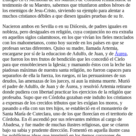
testimonio de su Maestro, sabemos que triunfaron ambos héroes de
los enemigos de Jesu-Cristo, sirviendo su ejemplo para alentar a
muchos cristianos débiles a que diesen iguales pruebas de su fe.
Nacieron ambos en Sevilla o en su Diócesis, de padres iguales en
nobleza, pero desiguales en religión, cuya conjunción no era extraña
en aquellos siglos calamitosos, en los que vivían los fieles mezclados
con los mahometanos, como hoy sucede en los países en que se
profesan sectas diferentes. Quiso su madre, llamada Artemia,
encargarse por sí de la educacion de Adulfo, de Juan, y de
Áurea
,
que fueron los tres frutos de bendición que les concedió el Cielo
para que ennobleciesen la Iglesia; y mamando éstos con la leche las
piadosas máximas de nuestra santa religión, no fueron capaces para
separarlos de ella la fuerza, los ruegos, ni las persuasiones de sus
deudos, las amenazas de los jueces, ni aun la misma muerte. Murió
el padre de Adulfo, de Juan y de Áurea, y resolvió Artemia retirarse
donde pudiera con libertad practicar los ejercicios de la religión que
profesaba. Supo que en Córdoba gozaban este indulto los cristianos
a expensas de los crecidos tributos que les exígian los moros, y
pasando a ella con sus tres hijos, se estableció en el monasterio de
Santa María de Cuteclara, uno de los que florecían en el territorio de
Córdoba. En él ascendió por sus relevantes méritos al cargo de
Abadesa, y fue madre de muchas ilustres religiosas, que se criaron
bajo su sabia y prudente dirección. Fomentó en aquella ilustre casa
las nobilísimas ideas que imprimió en los tiernos corazones de