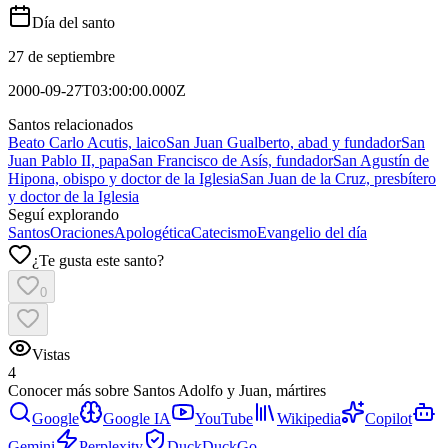
Día del santo
27 de septiembre
2000-09-27T03:00:00.000Z
Santos relacionados
Beato Carlo Acutis, laico
San Juan Gualberto, abad y fundador
San
Juan Pablo II, papa
San Francisco de Asís, fundador
San Agustín de
Hipona, obispo y doctor de la Iglesia
San Juan de la Cruz, presbítero
y doctor de la Iglesia
Seguí explorando
Santos
Oraciones
Apologética
Catecismo
Evangelio del día
¿Te gusta este santo?
0
Vistas
4
Conocer más sobre
Santos Adolfo y Juan, mártires
Google
Google IA
YouTube
Wikipedia
Copilot
Gemini
Perplexity
DuckDuckGo