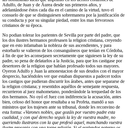
Adulfo, de Juan y de Áurea desde sus primeros años, y
adelantándose éstos cada dia en el camino de la virtud, tuvo el
consuelo de que se distinguiesen sobremanera por la justificación de
su conducta y por su singular piedad, entre los mas fervorosos
cristianos de su época.
No podian tolerar los parientes de Sevilla por parte del padre, que
los dos ilustres hermanos profesasen la religion cristiana, creyendo
que en esto infamaban la nobleza de sus ascendientes, y para
estorbarlo se valieron de los consanguíneos que tenían en Córdoba,
á fin de que les aconsejasen secretamente que siguiesen la ley de su
padre, so pena de delatarlos a la Justicia, para que los castigase por
desertores de la religion que habían profesado todos sus mayores.
Oyeron Adulfo y Juan la amonestacion de sus deudos con el mayor
desprecio, haciéndoles ver que estaban dispuestos a padecer todos
los castigos que pudieran discurrir los árabes, antes que separarse de
la religion cristiana; y resentidos aquéllos de semejante respuesta,
recurrieron al juez mahometano, ponderándole la terquedad de los
dos hermanos. No oyó el Juez con indiferencia la acusación, antes
bien, celoso del honor que resultaba a su Profeta, mandó a sus
ministros que los trajesen ante su tribunal, donde les reconvino de
esta forma:
«Varones nobles, que gozáis por vuestro padre esta
cualidad, y con qué derecho seguís la ley de vuestra madre, no
queriendo ilustraros con la que profesó aquel, manchando vuestra
ilustre prosapia con una torpe religión. Si el esplendor paterno os