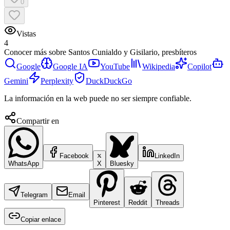
0
Vistas
4
Conocer más sobre
Santos Cunialdo y Gisilario, presbíteros
Google
Google IA
YouTube
Wikipedia
Copilot
Gemini
Perplexity
DuckDuckGo
La información en la web puede no ser siempre confiable.
Compartir en
Facebook
LinkedIn
WhatsApp
X
Bluesky
Telegram
Email
Pinterest
Reddit
Threads
Copiar enlace