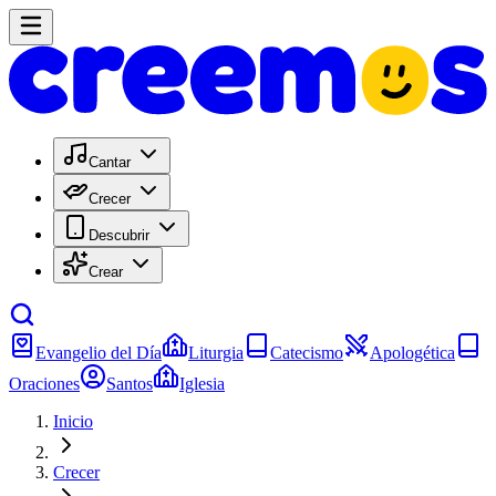
Cantar
Crecer
Descubrir
Crear
Evangelio del Día
Liturgia
Catecismo
Apologética
Oraciones
Santos
Iglesia
Inicio
Crecer