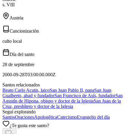
s. VIII
Austria
Cancionización
culto local
Día del santo
28 de septiembre
2000-09-28T03:00:00.000Z
Santos relacionados
Beato Carlo Acutis, laico
San Juan Pablo II, papa
San Juan
Gualberto, abad y fundador
San Francisco de Asís, fundador
San
Agustín de Hipona, obispo y doctor de la Iglesia
San Juan de la
Cruz, presbítero y doctor de la Iglesia
Seguí explorando
Santos
Oraciones
Apologética
Catecismo
Evangelio del día
¿Te gusta este santo?