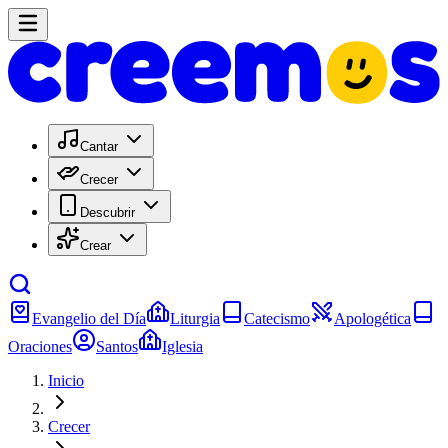
Cantar
Crecer
Descubrir
Crear
Evangelio del Día
Liturgia
Catecismo
Apologética
Oraciones
Santos
Iglesia
Inicio
Crecer