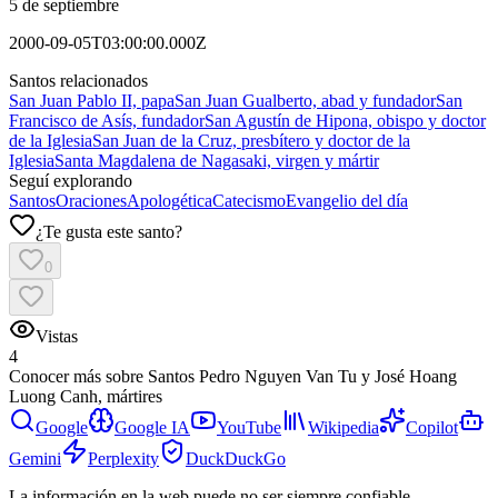
5 de septiembre
2000-09-05T03:00:00.000Z
Santos relacionados
San Juan Pablo II, papa
San Juan Gualberto, abad y fundador
San
Francisco de Asís, fundador
San Agustín de Hipona, obispo y doctor
de la Iglesia
San Juan de la Cruz, presbítero y doctor de la
Iglesia
Santa Magdalena de Nagasaki, virgen y mártir
Seguí explorando
Santos
Oraciones
Apologética
Catecismo
Evangelio del día
¿Te gusta este santo?
0
Vistas
4
Conocer más sobre
Santos Pedro Nguyen Van Tu y José Hoang
Luong Canh, mártires
Google
Google IA
YouTube
Wikipedia
Copilot
Gemini
Perplexity
DuckDuckGo
La información en la web puede no ser siempre confiable.