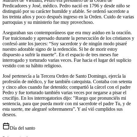
Mártires de Vietnam, Pedro era presbítero de la Orden de
Predicadores y José, médico. Pedro nació en 1796 y desde niño se
distinguió por su carácter humilde y afable. Se ordenó sacerdote a
los treinta años y poco después ingreso en la Orden. Cuido de varias
parroquias y su ministerio fue muy provechoso.
Aseguraban sus contemporáneos que era muy asiduo en la oración.
Fue traicionado y apresado durante la persecución de los cristianos y
confesó ante los jueces: “Soy sacerdote y de ningún modo pisaré
nuestro adorable signo de la redención. Si he de morir estoy
dispuesto a sufrir la muerte”. En el espacio de tres meses fue
interrogado y torturado varias veces. Fue hacia el lugar del suplicio
vestido con su hábito religioso.
José pertenecía a la Tercera Orden de Santo Domingo, ejercía la
profesión de médico, y fue también catequista. Contaba con setenta
y cinco años cuando fue detenido; compartió la cárcel con el padre
Pedro y fue torturado también varias veces por negarse a pisar el
crucifijo. En los interrogatorios dijo: "Ruego que pronunciéis mi
sentencia, para que pueda morir con mi sacerdote el padre Tu, y de
esta suerte, me alegraré sobremanera”. Y así vió cumplidos sus
deseos.
Día del santo