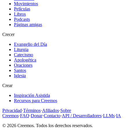
Movimientos
Películas
Libros
Podcasts
Páginas amigas
Crecer
Evangelio del Día
Liturgia
Catecismo
Apologética
Oraciones
Santos
Iglesia
Crear
Inspiración Asistida
Recursos para Creemos
Privacidad
·
Términos
·
Afiliados
·
Sobre
Creemos
·
FAQ
·
Donar
·
Contacto
·
API / Desarrolladores
·
LLMs
·
IA
©
2026
Creemos
. Todos los derechos reservados.