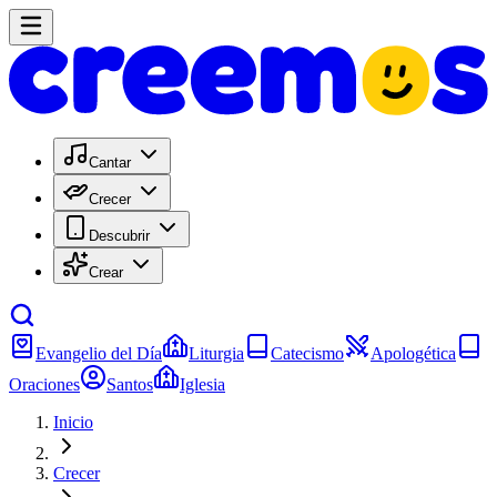
Cantar
Crecer
Descubrir
Crear
Evangelio del Día
Liturgia
Catecismo
Apologética
Oraciones
Santos
Iglesia
Inicio
Crecer