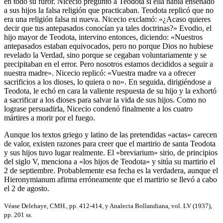
en todo su furor. Nicecio preguntó a Teodota si ella había enseñado
a sus hijos la falsa religión que practicaban. Teodota replicó que no
era una religión falsa ni nueva. Nicecio exclamó: «¿Acaso quieres
decir que tus antepasados conocían ya tales doctrinas?» Evodio, el
hijo mayor de Teodota, intervino entonces, diciendo: «Nuestros
antepasados estaban equivocados, pero no porque Dios no hubiese
revelado la Verdad, sino porque se cegaban voluntariamente y se
precipitaban en el error. Pero nosotros estamos decididos a seguir a
nuestra madre». Nicecio replicó: «Vuestra madre va a ofrecer
sacrificios a los dioses, lo quiera o no». En seguida, dirigiéndose a
Teodota, le echó en cara la valiente respuesta de su hijo y la exhortó
a sacrificar a los dioses para salvar la vida de sus hijos. Como no
lograse persuadirla, Nicecio condenó finalmente a los cuatro
mártires a morir por el fuego.
Aunque los textos griego y latino de las pretendidas «actas» carecen
de valor, existen razones para creer que el martirio de santa Teodota
y sus hijos tuvo lugar realmente. El «breviarium» sirio, de principios
del siglo V, menciona a «los hijos de Teodota» y sitúa su martirio el
2 de septiembre. Probablemente esa fecha es la verdadera, aunque el
Hieronymianum afirma erróneamente que el martirio se llevó a cabo
el 2 de agosto.
Véase Delehaye, CMH., pp. 412-414, y Analecta Bollandiana, vol. LV (1937),
pp. 201 ss.