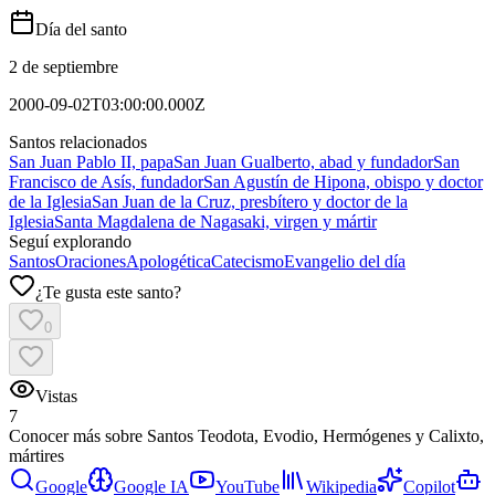
Día del santo
2 de septiembre
2000-09-02T03:00:00.000Z
Santos relacionados
San Juan Pablo II, papa
San Juan Gualberto, abad y fundador
San
Francisco de Asís, fundador
San Agustín de Hipona, obispo y doctor
de la Iglesia
San Juan de la Cruz, presbítero y doctor de la
Iglesia
Santa Magdalena de Nagasaki, virgen y mártir
Seguí explorando
Santos
Oraciones
Apologética
Catecismo
Evangelio del día
¿Te gusta este santo?
0
Vistas
7
Conocer más sobre
Santos Teodota, Evodio, Hermógenes y Calixto,
mártires
Google
Google IA
YouTube
Wikipedia
Copilot