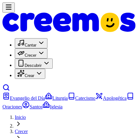
Cantar
Crecer
Descubrir
Crear
Evangelio del Día
Liturgia
Catecismo
Apologética
Oraciones
Santos
Iglesia
Inicio
Crecer