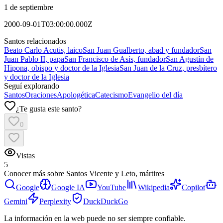
1 de septiembre
2000-09-01T03:00:00.000Z
Santos relacionados
Beato Carlo Acutis, laico
San Juan Gualberto, abad y fundador
San
Juan Pablo II, papa
San Francisco de Asís, fundador
San Agustín de
Hipona, obispo y doctor de la Iglesia
San Juan de la Cruz, presbítero
y doctor de la Iglesia
Seguí explorando
Santos
Oraciones
Apologética
Catecismo
Evangelio del día
¿Te gusta este santo?
0
Vistas
5
Conocer más sobre
Santos Vicente y Leto, mártires
Google
Google IA
YouTube
Wikipedia
Copilot
Gemini
Perplexity
DuckDuckGo
La información en la web puede no ser siempre confiable.