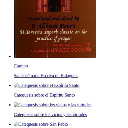
Camino
San Josémaría Escrivá de Balaguer.
Catequesis sobre el Espíritu Santo
Catequesis sobre los vicios y las virtudes