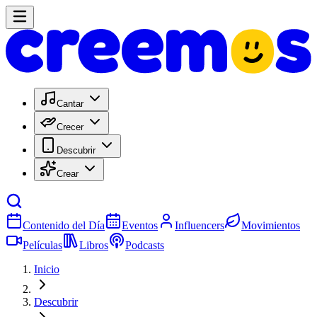
Cantar
Crecer
Descubrir
Crear
Contenido del Día
Eventos
Influencers
Movimientos
Películas
Libros
Podcasts
Inicio
Descubrir