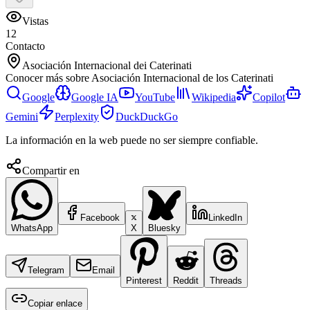
Vistas
12
Contacto
Asociación Internacional dei Caterinati
Conocer más sobre
Asociación Internacional de los Caterinati
Google
Google IA
YouTube
Wikipedia
Copilot
Gemini
Perplexity
DuckDuckGo
La información en la web puede no ser siempre confiable.
Compartir en
Facebook
LinkedIn
WhatsApp
X
Bluesky
Telegram
Email
Pinterest
Reddit
Threads
Copiar enlace