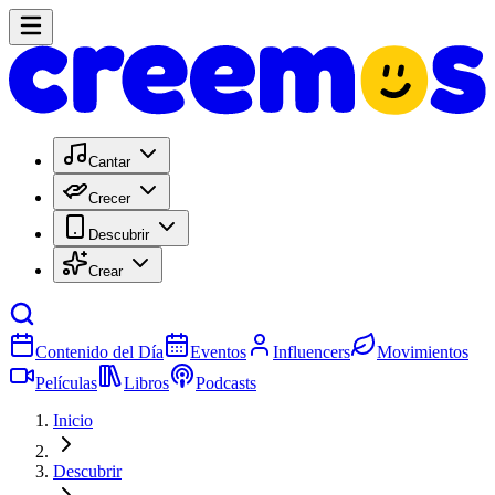
Cantar
Crecer
Descubrir
Crear
Contenido del Día
Eventos
Influencers
Movimientos
Películas
Libros
Podcasts
Inicio
Descubrir