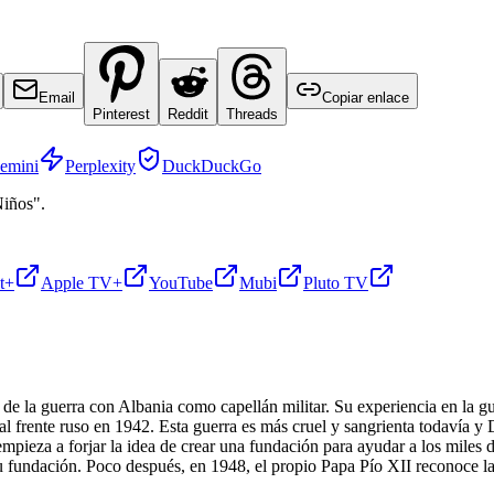
Email
Copiar enlace
Pinterest
Reddit
Threads
emini
Perplexity
DuckDuckGo
Niños".
t+
Apple TV+
YouTube
Mubi
Pluto TV
 de la guerra con Albania como capellán militar. Su experiencia en la g
s al frente ruso en 1942. Esta guerra es más cruel y sangrienta todaví
n empieza a forjar la idea de crear una fundación para ayudar a los miles
 fundación. Poco después, en 1948, el propio Papa Pío XII reconoce la