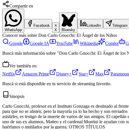
Compartir en
Facebook
LinkedIn
Telegram
WhatsApp
X
Bluesky
Conocer más sobre
Don Carlo Gnocchi: El Ángel de los Niños
Google
Google IA
YouTube
Wikipedia
Copilot
G
Buscá más información sobre "Don Carlo Gnocchi: El Ángel de los 
Ver también en
Netflix
Amazon Prime
Disney+
Star+
Max
Paramoun
Buscá si está disponible en tu servicio de streaming favorito.
Sinopsis
Carlo Gnocchi, profesor en el Instituto Gonzaga es destinado al frente
para que no se alisten, pero la mayoría ya lo ha hecho y son enviado
asistirles, es testigo de la muerte de varios de sus amigos. El capellá
uno de sus ex alumnos, Matteo y el cardenal Montini le ayudan con su
huérfanos o mutilados por la guerra. OTROS TÍTULOS