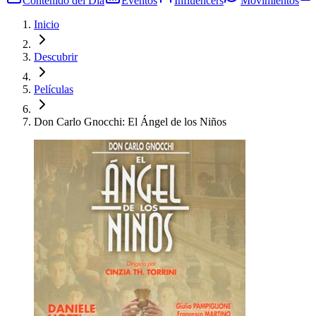
Contenido del Día
Eventos
Influencers
Movimientos
Inicio
Descubrir
Películas
Don Carlo Gnocchi: El Ángel de los Niños