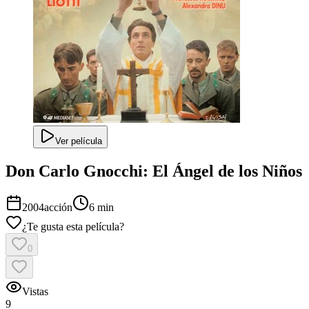
Ver película
Don Carlo Gnocchi: El Ángel de los Niños
2004
acción
6 min
¿Te gusta esta película?
0
Vistas
9