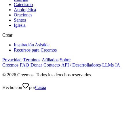
Catecismo
Apologética
Oraciones
Santos
Iglesia
Crear
Inspiración Asistida
Recursos para Creemos
Privacidad
·
Términos
·
Afiliados
·
Sobre
Creemos
·
FAQ
·
Donar
·
Contacto
·
API / Desarrolladores
·
LLMs
·
IA
©
2026
Creemos
. Todos los derechos reservados.
Hecho con
por
Casaa