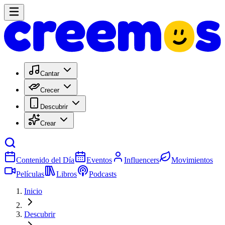
Cantar
Crecer
Descubrir
Crear
Contenido del Día
Eventos
Influencers
Movimientos
Películas
Libros
Podcasts
Inicio
Descubrir