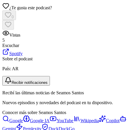
¿Te gusta este podcast?
0
Vistas
5
Escuchar
Spotify
Sobre el podcast
País:
AR
Recibir notificaciones
Recibí las últimas noticias de Seamos Santos
Nuevos episodios y novedades del podcast en tu dispositivo.
Conocer más sobre
Seamos Santos
Google
Google IA
YouTube
Wikipedia
Copilot
Gemini
Perplexity
DuckDuckGo