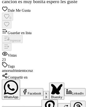
cancion es muy bonita espero les guste
Dale Me Gusta
0
Guardar en lista
Ingresar
Vistas
23
Tags
amor
sufrimiento
cruz
Compartir en
Facebook
LinkedIn
WhatsApp
X
Bluesky