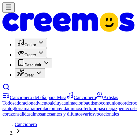
Cantar
Crecer
Descubrir
Crear
Cancionero del día para Misa
Cancionero
Artistas
Todos
adoracion
adviento
aleluya
animacion
bautismo
comunion
cordero
santo
gloria
maria
meditacion
navidad
ninos
ofertorio
pascua
paz
pentecost
corazon
salida
salmo
santo
santos y difuntos
varios
vocacionales
Cancionero