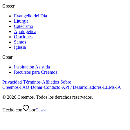
Crecer
Evangelio del Día
Liturgia
Catecismo
Apologética
Oraciones
Santos
Iglesia
Crear
Inspiración Asistida
Recursos para Creemos
Privacidad
·
Términos
·
Afiliados
·
Sobre
Creemos
·
FAQ
·
Donar
·
Contacto
·
API / Desarrolladores
·
LLMs
·
IA
©
2026
Creemos
. Todos los derechos reservados.
Hecho con
por
Casaa