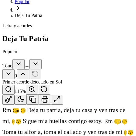
Popular
Deja Tu Patria
Letra y acordes
Deja Tu Patria
Popular
Tono
→
0
Primer acorde detectado en
Sol
115
%
Rm
Deja tu patria, deja tu casa y ven tras de
Gm
C7
mi,
Sigue mia huellas contigo estoy. Rm
F
A7
Gm
C7
Toma tu alforja, toma el callado y ven tras de mi
F
A7