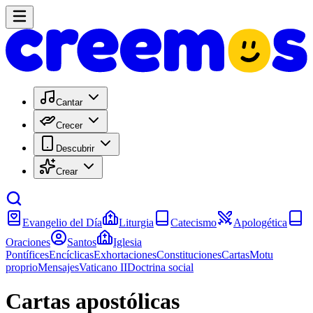
Cantar
Crecer
Descubrir
Crear
Evangelio del Día
Liturgia
Catecismo
Apologética
Oraciones
Santos
Iglesia
Pontífices
Encíclicas
Exhortaciones
Constituciones
Cartas
Motu
proprio
Mensajes
Vaticano II
Doctrina social
Cartas apostólicas