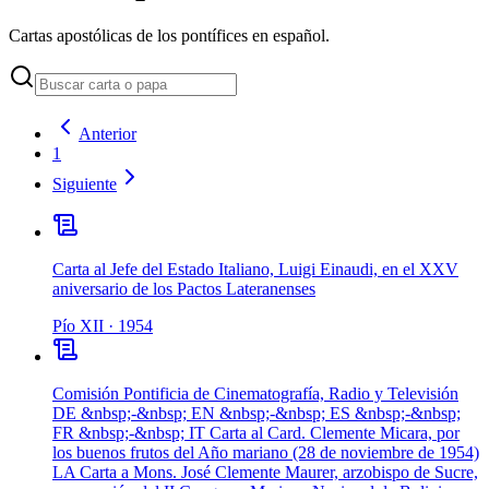
Cartas apostólicas de los pontífices en español.
Anterior
1
Siguiente
Carta al Jefe del Estado Italiano, Luigi Einaudi, en el XXV
aniversario de los Pactos Lateranenses
Pío XII
· 1954
Comisión Pontificia de Cinematografía, Radio y Televisión
DE &nbsp;-&nbsp; EN &nbsp;-&nbsp; ES &nbsp;-&nbsp;
FR &nbsp;-&nbsp; IT Carta al Card. Clemente Micara, por
los buenos frutos del Año mariano (28 de noviembre de 1954)
LA Carta a Mons. José Clemente Maurer, arzobispo de Sucre,